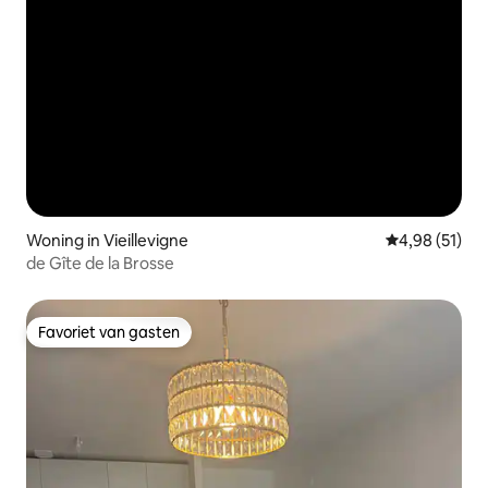
Woning in Vieillevigne
Gemiddelde be
4,98 (51)
de Gîte de la Brosse
Favoriet van gasten
Favoriet van gasten