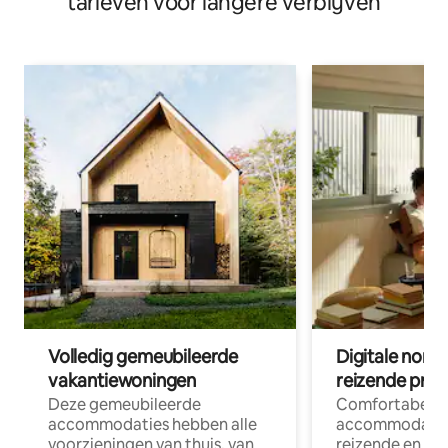
tarieven voor langere verblijven
Volledig gemeubileerde
Digitale nom
vakantiewoningen
reizende prof
Deze gemeubileerde
Comfortabele
accommodaties hebben alle
accommodatie
voorzieningen van thuis, van
reizende en op