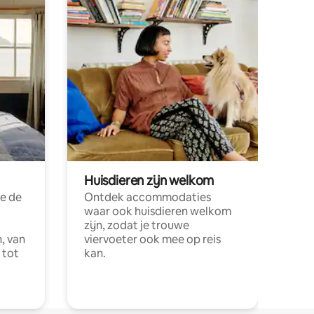
Huisdieren zijn welkom
e de
Ontdek accommodaties
waar ook huisdieren welkom
zijn, zodat je trouwe
, van
viervoeter ook mee op reis
 tot
kan.