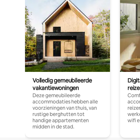
Volledig gemeubileerde
Digi
vakantiewoningen
reiz
Deze gemeubileerde
Comf
accommodaties hebben alle
acco
voorzieningen van thuis, van
reize
rustige berghutten tot
werke
handige appartementen
wifi 
midden in de stad.