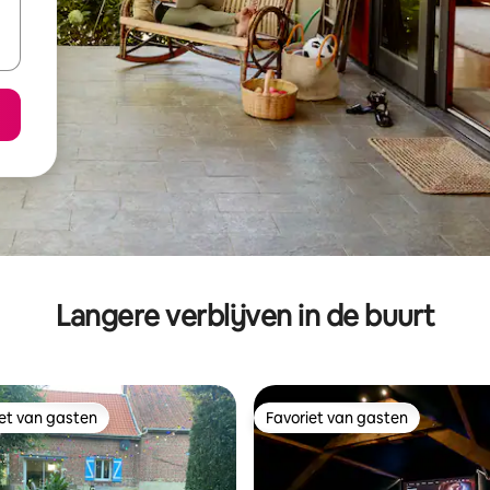
Langere verblijven in de buurt
iet van gasten
Favoriet van gasten
iet van gasten
Favoriet van gasten