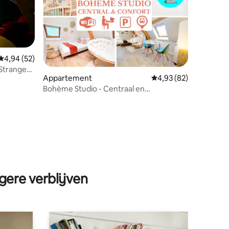
Gemiddelde beoordeling van 4,94 op 5, 52 recensies
4,94 (52)
 Stranger
ecensies
Appartement
Gemiddelde beoordelin
4,93 (82)
Bohème Studio - Centraal en
comfortabel - Airco - Netflix
gere verblijven