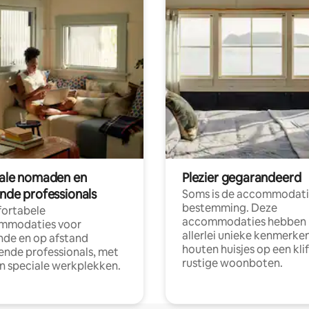
tale nomaden en
Plezier gegarandeerd
ende professionals
Soms is de accommodati
bestemming. Deze
ortabele
accommodaties hebben
mmodaties voor
allerlei unieke kenmerken
nde en op afstand
houten huisjes op een klif
nde professionals, met
rustige woonboten.
en speciale werkplekken.