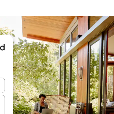
nd
een keuze met je de pijltjestoetsen omhoog en omlaag, óf door te tikk