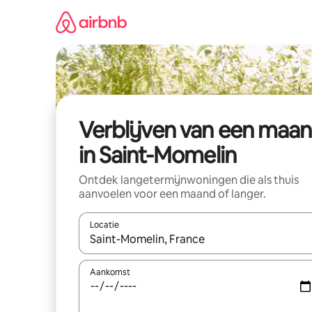
Ga
direct
naar
inhoud
Verblijven van een maa
in Saint-Momelin
Ontdek langetermijnwoningen die als thuis
aanvoelen voor een maand of langer.
Locatie
Wanneer er resultaten beschikbaar zijn, maak je 
Aankomst