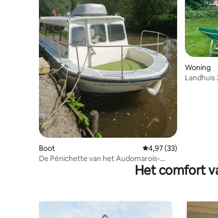
Woning
Landhuis 
Boot
Gemiddelde beoordelin
4,97 (33)
De Pénichette van het Audomarois-
Het comfort va
moeras