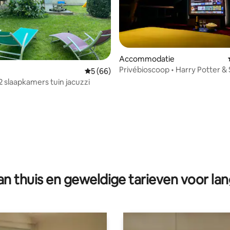
Accommodatie
Privébioscoop • Harry Potter &
Gemiddelde beoordeling van 5 op 5, 66 r
5 (66)
Things • 8 p
2 slaapkamers tuin jacuzzi
g van 4,97 op 5, 33 recensies
n thuis en geweldige tarieven voor lan