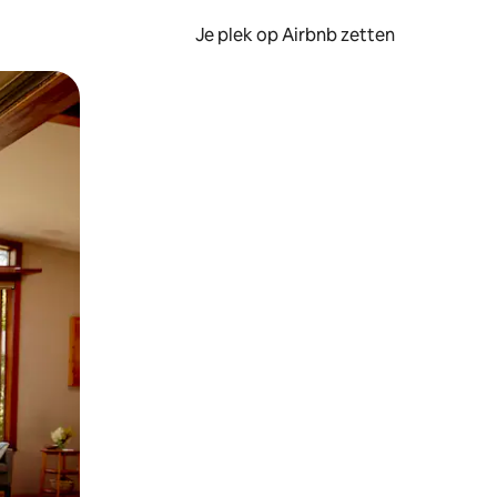
Je plek op Airbnb zetten
en of swipen.