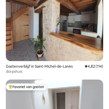
Gastenverblijf in Saint-Michel-de-Lanès
Gemiddelde beo
4,82 (114)
dorpshuis
Favoriet van gasten
Topfavoriet van gasten