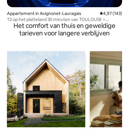
Appartement in Avignonet-Lauragais
Gemiddelde beo
4,97 (143)
T2 op het platteland 30 minuten van TOULOUSE ⭐
Het comfort van thuis en geweldige
Jacuzzi/SPA ⭐
tarieven voor langere verblijven