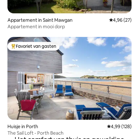
Appartement in Saint Mawgan
Gemiddelde be
4,96 (27)
Appartement in mooi dorp
Favoriet van gasten
Topfavoriet van gasten
Huisje in Porth
Gemiddelde beo
4,99 (128)
The Sail Loft - Porth Beach