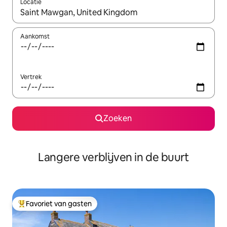
Locatie
Wanneer er resultaten beschikbaar zijn, maak je een keuze met 
Aankomst
Vertrek
Zoeken
Langere verblijven in de buurt
Favoriet van gasten
Topfavoriet van gasten