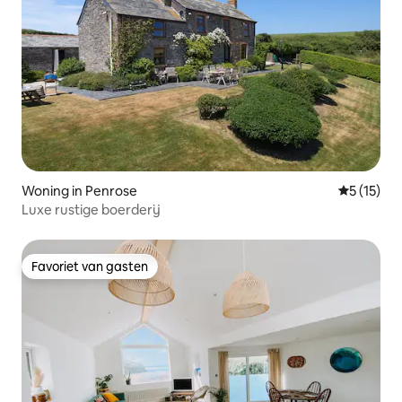
Woning in Penrose
Gemiddeld
5 (15)
Luxe rustige boerderij
Favoriet van gasten
Favoriet van gasten