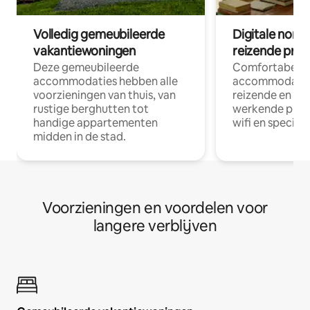
Volledig gemeubileerde
Digitale nom
vakantiewoningen
reizende prof
Deze gemeubileerde
Comfortabele
accommodaties hebben alle
accommodatie
voorzieningen van thuis, van
reizende en op
rustige berghutten tot
werkende profe
handige appartementen
wifi en special
midden in de stad.
Voorzieningen en voordelen voor
langere verblijven