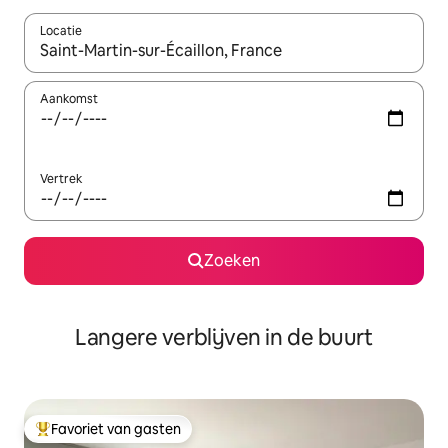
Locatie
Wanneer er resultaten beschikbaar zijn, maak je een keuze met 
Aankomst
Vertrek
Zoeken
Langere verblijven in de buurt
Favoriet van gasten
Topfavoriet van gasten