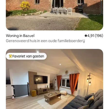
Woning in Bazuel
Gemiddelde beo
4,91 (196)
Gerenoveerd huis in een oude familieboerderij
Favoriet van gasten
Topfavoriet van gasten