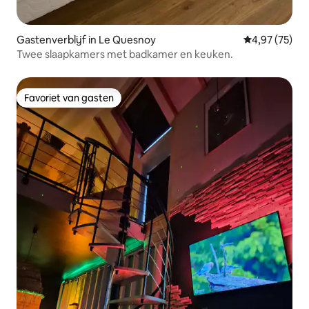
Gastenverblijf in Le Quesnoy
Gemiddelde be
4,97 (75)
Twee slaapkamers met badkamer en keuken.
Favoriet van gasten
Favoriet van gasten