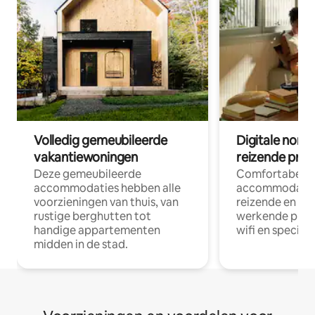
Volledig gemeubileerde
Digitale nom
vakantiewoningen
reizende prof
Deze gemeubileerde
Comfortabele
accommodaties hebben alle
accommodatie
voorzieningen van thuis, van
reizende en op
rustige berghutten tot
werkende profe
handige appartementen
wifi en special
midden in de stad.