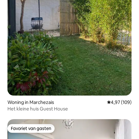
Woning in Marchezais
Gemiddelde beo
4,97 (109)
Het kleine huis Guest House
Favoriet van gasten
Favoriet van gasten