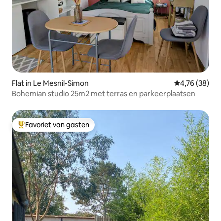
Flat in Le Mesnil-Simon
Gemiddelde be
4,76 (38)
Bohemian studio 25m2 met terras en parkeerplaatsen
Favoriet van gasten
Topfavoriet van gasten