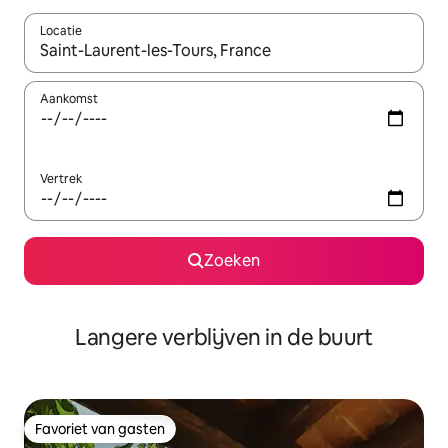
Locatie
Wanneer er resultaten beschikbaar zijn, maak je een keuze met 
Aankomst
Vertrek
Zoeken
Langere verblijven in de buurt
Favoriet van gasten
Favoriet van gasten