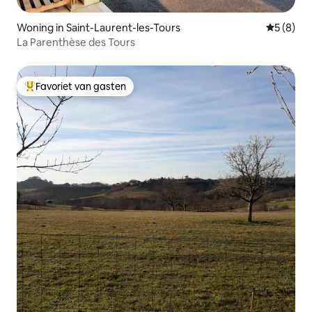
Woning in Saint-Laurent-les-Tours
Gemiddeld
5 (8)
La Parenthèse des Tours
Favoriet van gasten
Topfavoriet van gasten