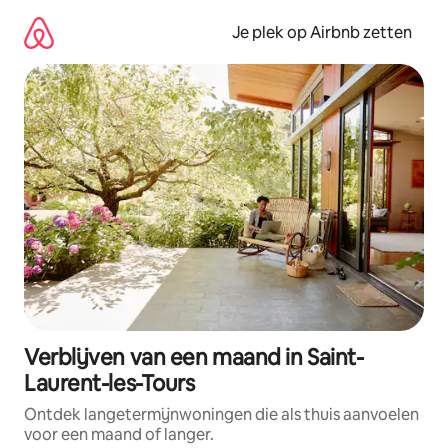
Ga
direct
Je plek op Airbnb zetten
naar
inhoud
Verblijven van een maand in Saint-
Laurent-les-Tours
Ontdek langetermijnwoningen die als thuis aanvoelen
voor een maand of langer.