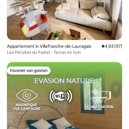
Appartement in Villefranche-de-Lauragais
Gemiddelde be
4,93 (97)
Les Pénates du Pastel - Terras en tuin
Favoriet van gasten
Favoriet van gasten