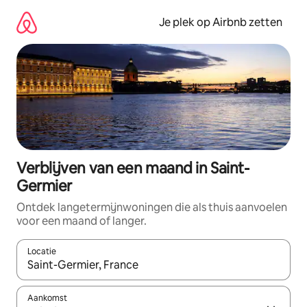
Ga
direct
Je plek op Airbnb zetten
naar
inhoud
Verblijven van een maand in Saint-
Germier
Ontdek langetermijnwoningen die als thuis aanvoelen
voor een maand of langer.
Locatie
Wanneer er resultaten beschikbaar zijn, maak je een keuze met 
Aankomst