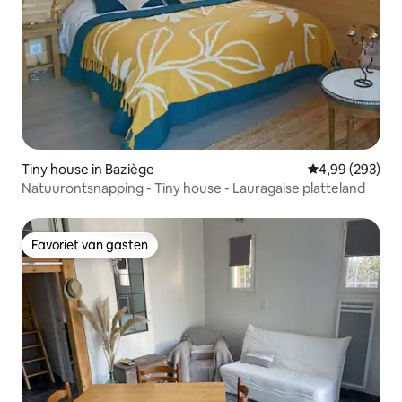
Tiny house in Baziège
Gemiddelde beo
4,99 (293)
Natuurontsnapping - Tiny house - Lauragaise platteland
Favoriet van gasten
Favoriet van gasten