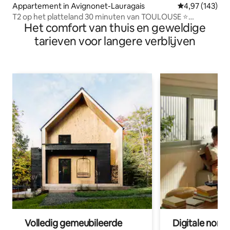
Appartement in Avignonet-Lauragais
Gemiddelde beo
4,97 (143)
T2 op het platteland 30 minuten van TOULOUSE ⭐
Het comfort van thuis en geweldige
Jacuzzi/SPA ⭐
tarieven voor langere verblijven
Volledig gemeubileerde
Digitale nom