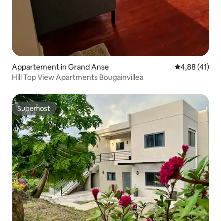
Appartement in Grand Anse
Gemiddelde be
4,88 (41)
Hill Top View Apartments Bougainvillea
Superhost
Superhost