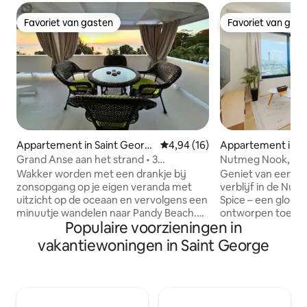
Favoriet van gasten
Favoriet van gas
Favoriet van gasten
Favoriet van gas
Appartement in Saint Georg
Gemiddelde beoordeling van 4,
4,94 (16)
Appartement in Sa
e's
Grand Anse aan het strand • 3
Nutmeg Nook, stij
slaapkamers • airconditioning
slaapkamer | Centr
Wakker worden met een drankje bij
Geniet van een com
zonsopgang op je eigen veranda met
verblijf in de N
uitzicht op de oceaan en vervolgens een
Spice – een gloed
minuutje wandelen naar Pandy Beach.
ontworpen toevlu
Populaire voorzieningen in
Dit appartement aan het strand in Grand
slaapkamer in het 
Anse heeft 3 slaapkamers, 2 badkamers,
Deze woning bevin
vakantiewoningen in Saint George
airconditioning in elke slaapkamer, een
benedenverdiepin
volledig uitgeruste keuken om te koken
nieuwbouwpand en
en een afgesloten parkeerplaats voor 3
privéomgeving met
auto's. Op het terrein is ook een lokale
oceaan en gemakke
bar met muziek en gasten op
stranden, waterval