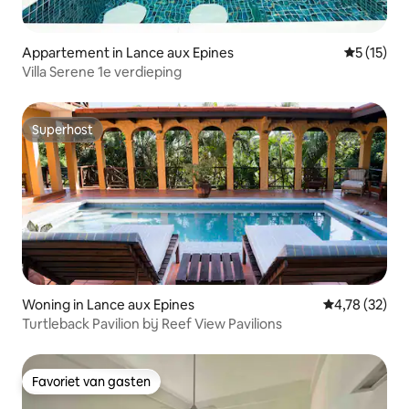
Appartement in Lance aux Epines
Gemiddeld
5 (15)
Villa Serene 1e verdieping
Superhost
Superhost
Woning in Lance aux Epines
Gemiddelde be
4,78 (32)
Turtleback Pavilion bij Reef View Pavilions
Favoriet van gasten
Favoriet van gasten