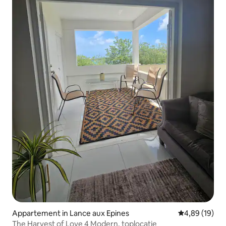
Appartement in Lance aux Epines
Gemiddelde be
4,89 (19)
The Harvest of Love 4 Modern, toplocatie