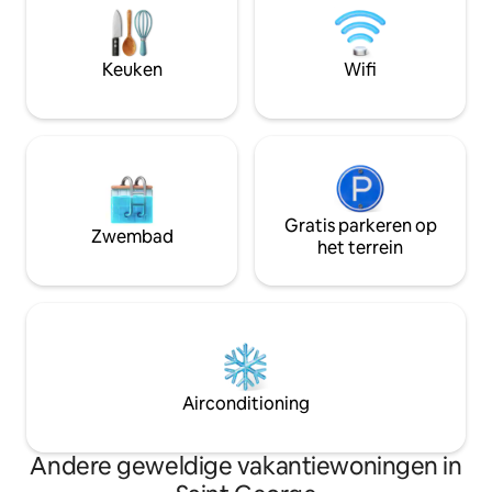
werkdagen en in het weekend, wat
regenwoudwandel
bijdraagt aan de levendige sfeer van de
levendige stadsc
omgeving. Perfect voor gezinnen,
allemaal op slech
Keuken
Wifi
koppels of vrienden die op zoek zijn
afstand. Dit stijlvolle toevl is perfect
naar zon, zee en lokale sfeer in het hart
voor koppels of so
van Grenada.
ideale uitvalsbasis
Gratis parkeren op
Zwembad
het terrein
Airconditioning
Andere geweldige vakantiewoningen in