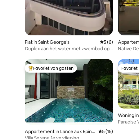
Flat in Saint George's
Gemiddelde beoord
5 (6)
Apparteme
e
Duplex aan het water met zwembad op
Native De
het dak en prachtig uitzicht
Favoriet van gasten
Favoriet
Topfavoriet van gasten
Favoriet
Woning in
Paradise 
Appartement in Lance aux Epine
Gemiddelde beoorde
5 (15)
s
Villa Serene 1e verdieping