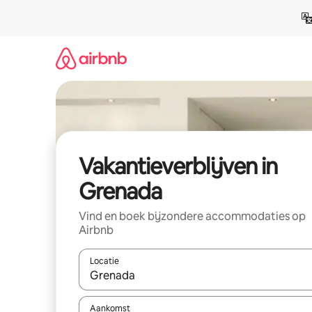
Ga
direct
naar
inhoud
Vakantieverblijven in
Grenada
Vind en boek bijzondere accommodaties op
Airbnb
Locatie
Wanneer er resultaten beschikbaar zijn, maak je 
Aankomst