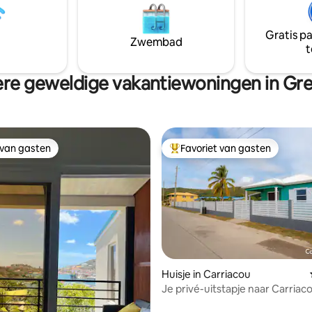
aanwezig maar parkeren op stra
ge, goed onderhouden buurt en
gebruikelijk. We zouden je gra
 en privacy, terwijl het toch
ontvangen en je verblijf in Gr
Gratis p
de dagelijkse voorzieningen,
Zwembad
geweldig maken!
t
ts en populaire
ardigheden ligt.
re geweldige vakantiewoningen in Gr
 van gasten
Favoriet van gasten
 van gasten
Topfavoriet van gasten
Huisje in Carriacou
Je privé-uitstapje naar Carriaco
Wandel naar het strand