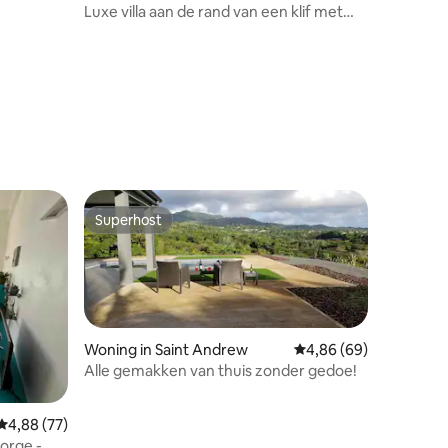
Luxe villa aan de rand van een klif met
privézwembad
ecensies
Superhost
Superhost
Woning in Saint Andrew
Gemiddelde beoordelin
4,86 (69)
Alle gemakken van thuis zonder gedoe!
ecensies
Gemiddelde beoordeling van 4,88 op 5, 77 recensies
4,88 (77)
orge -