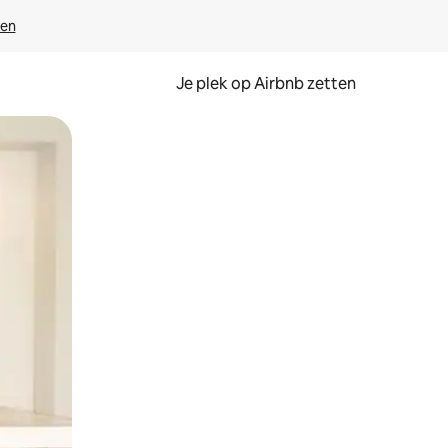
ven
Je plek op Airbnb zetten
en of swipen.