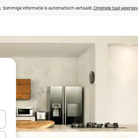
Sommige informatie is automatisch vertaald. 
Originele taal weerge
een keuze met je de pijltjestoetsen omhoog en omlaag, óf door te tikk