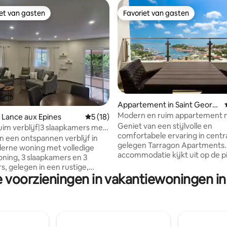
iet van gasten
Favoriet van gasten
iet van gasten
Favoriet van gasten
g van 4,94 op 5, 16 recensies
Appartement in Saint Georg
e's
Modern en ruim appartement 
 Lance aux Epines
Gemiddelde beoordeling van 5 op 5, 18 r
5 (18)
slaapkamer en uitzicht
Geniet van een stijlvolle en
im verblijf|3 slaapkamers met
comfortabele ervaring in centr
kamer| Dicht bij het strand
n een ontspannen verblijf in
gelegen Tarragon Apartments.
erne woning met volledige
accommodatie kijkt uit op de p
ioning, 3 slaapkamers en 3
baai van Carenage vanaf je eig
, gelegen in een rustige,
Voorzieningen: 24-uursbewaki
e voorzieningen in vakantiewoningen i
urt. De woning is ontworpen
beveiligde ingang, 500+ tv-kan
oog op comfort en
wasserette en suite, eigen patio
iteit en is ideaal voor gezinnen,
wifi, volledig uitgeruste fitness
nals of kleine groepen die op
zwembad en lounge en huishoud
 naar een goed ingerichte
de woning is geen parkeergel
 te ontspannen. Het huis ligt in