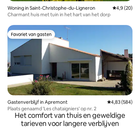
Woning in Saint-Christophe-du-Ligneron
Gemiddelde b
4,9 (20)
Charmant huis met tuin in het hart van het dorp
Favoriet van gasten
Favoriet van gasten
Gastenverblijf in Apremont
Gemiddelde beo
4,83 (584)
Plaats genaamd 'Les chataigniers' op nr. 2
Het comfort van thuis en geweldige
tarieven voor langere verblijven