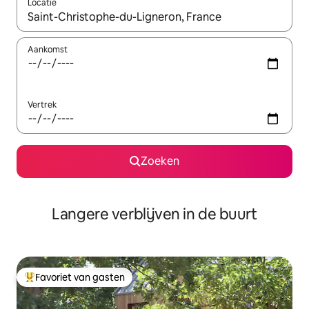
Locatie
Wanneer er resultaten beschikbaar zijn, maak je een keuze met 
Aankomst
Vertrek
Zoeken
Langere verblijven in de buurt
Favoriet van gasten
Topfavoriet van gasten