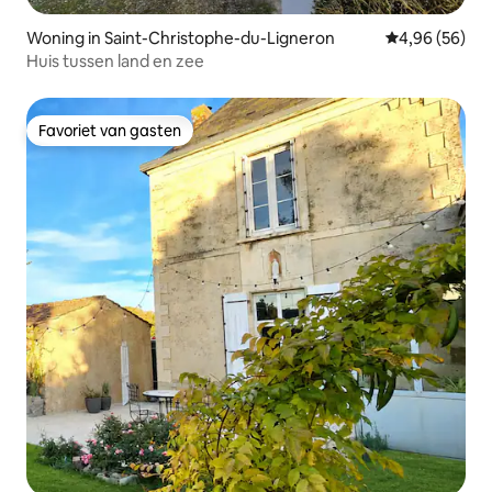
Woning in Saint-Christophe-du-Ligneron
Gemiddelde be
4,96 (56)
Huis tussen land en zee
Favoriet van gasten
Favoriet van gasten