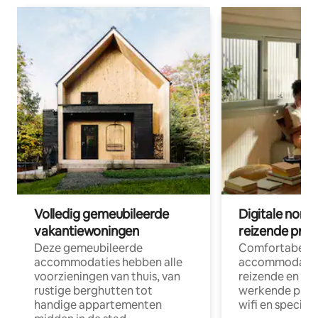
Volledig gemeubileerde
Digitale nom
vakantiewoningen
reizende prof
Deze gemeubileerde
Comfortabele
accommodaties hebben alle
accommodatie
voorzieningen van thuis, van
reizende en op
rustige berghutten tot
werkende profe
handige appartementen
wifi en special