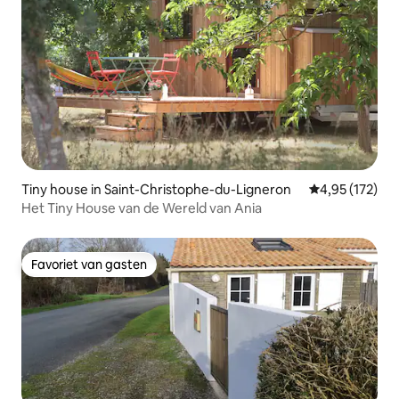
Tiny house in Saint-Christophe-du-Ligneron
Gemiddelde beo
4,95 (172)
Het Tiny House van de Wereld van Ania
Favoriet van gasten
Favoriet van gasten