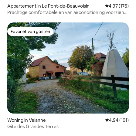
Appartement in Le Pont-de-Beauvoisin
Gemiddelde beo
4,97 (176)
Prachtige comfortabele en van airconditioning voorziene
T2
Favoriet van gasten
Favoriet van gasten
Woning in Velanne
Gemiddelde beo
4,94 (101)
Gîte des Grandes Terres