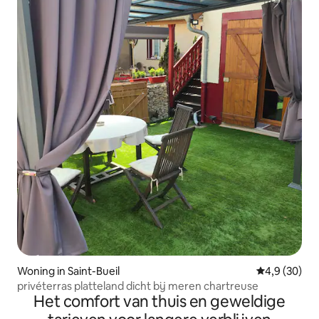
Woning in Saint-Bueil
Gemiddelde b
4,9 (30)
privéterras platteland dicht bij meren chartreuse
Het comfort van thuis en geweldige