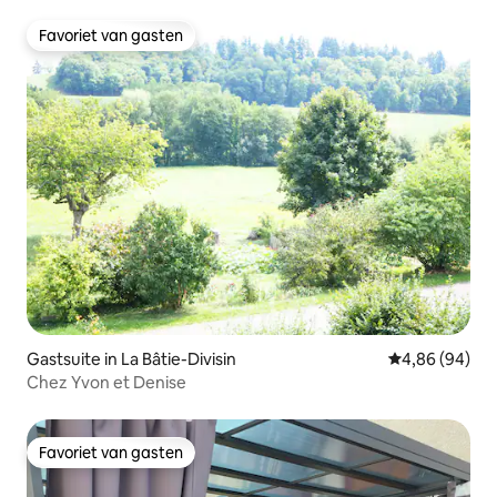
Favoriet van gasten
Favoriet van gasten
Gastsuite in La Bâtie-Divisin
Gemiddelde be
4,86 (94)
Chez Yvon et Denise
Favoriet van gasten
Favoriet van gasten