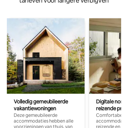
tarieven voor langere verblijven
Volledig gemeubileerde
Digitale nom
vakantiewoningen
reizende prof
Deze gemeubileerde
Comfortabele
accommodaties hebben alle
accommodatie
voorzieningen van thuis, van
reizende en op