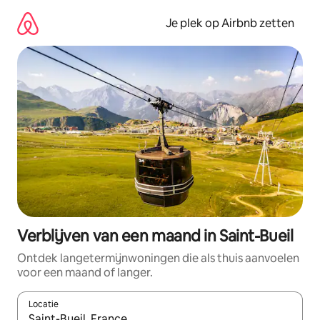
Ga
direct
Je plek op Airbnb zetten
naar
inhoud
Verblijven van een maand in Saint-Bueil
Ontdek langetermijnwoningen die als thuis aanvoelen
voor een maand of langer.
Locatie
Wanneer er resultaten beschikbaar zijn, maak je een keuze met 