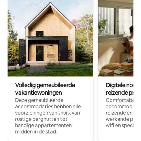
Volledig gemeubileerde
Digitale nom
vakantiewoningen
reizende prof
Deze gemeubileerde
Comfortabele
accommodaties hebben alle
accommodatie
voorzieningen van thuis, van
reizende en op
rustige berghutten tot
werkende profe
handige appartementen
wifi en special
midden in de stad.