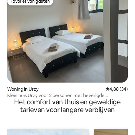
Favoriet van gasten
Favoriet van gasten
Woning in Urzy
Gemiddelde be
4,88 (34)
Klein huis Urzy voor 2 personen met beveiligde
Het comfort van thuis en geweldige
parkeerplaats
tarieven voor langere verblijven