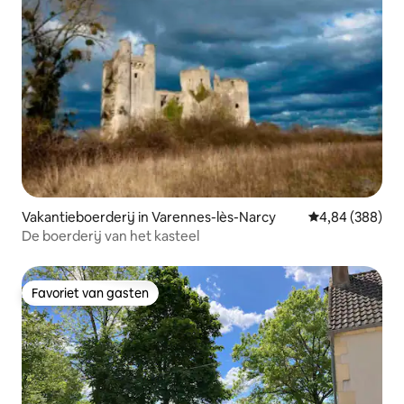
Vakantieboerderij in Varennes-lès-Narcy
Gemiddelde beo
4,84 (388)
De boerderij van het kasteel
Favoriet van gasten
Favoriet van gasten