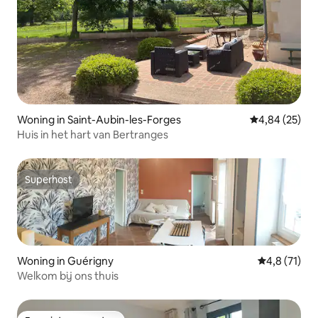
Woning in Saint-Aubin-les-Forges
Gemiddelde be
4,84 (25)
Huis in het hart van Bertranges
Superhost
Superhost
Woning in Guérigny
Gemiddelde 
4,8 (71)
Welkom bij ons thuis