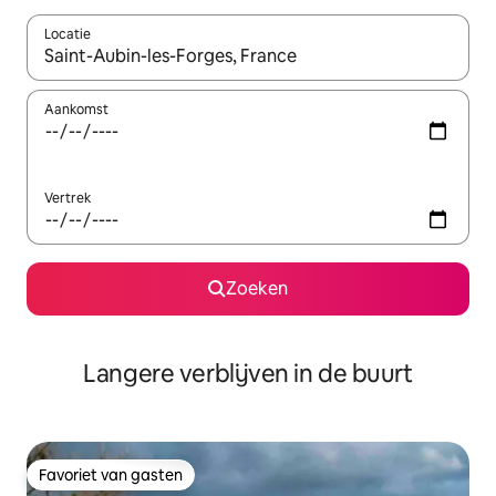
Locatie
Wanneer er resultaten beschikbaar zijn, maak je een keuze met 
Aankomst
Vertrek
Zoeken
Langere verblijven in de buurt
Favoriet van gasten
Favoriet van gasten