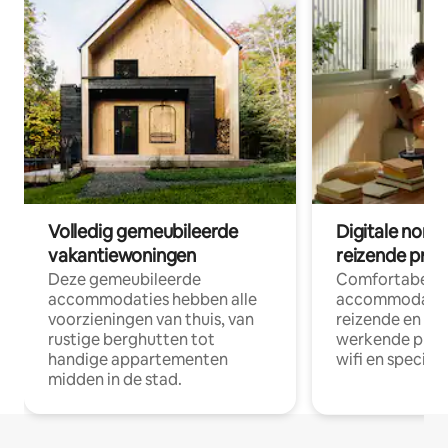
Volledig gemeubileerde
Digitale nom
vakantiewoningen
reizende prof
Deze gemeubileerde
Comfortabele
accommodaties hebben alle
accommodatie
voorzieningen van thuis, van
reizende en op
rustige berghutten tot
werkende profe
handige appartementen
wifi en special
midden in de stad.