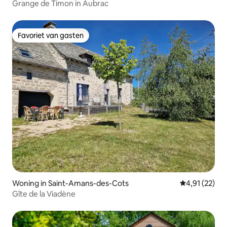
Grange de Timon in Aubrac
Favoriet van gasten
Favoriet van gasten
Woning in Saint-Amans-des-Cots
Gemiddelde be
4,91 (22)
Gîte de la Viadène