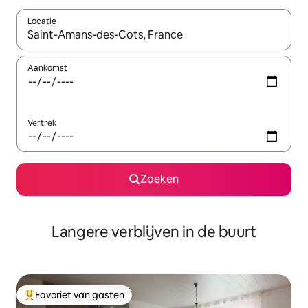
Locatie
Wanneer er resultaten beschikbaar zijn, maak je een keuze met 
Aankomst
Vertrek
Zoeken
Langere verblijven in de buurt
Favoriet van gasten
Topfavoriet van gasten