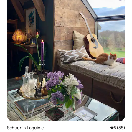
Schuur in Laguiole
Gemiddelde
5 (58)