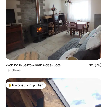
Woning in Saint-Amans-des-Cots
Gemiddelde
5 (26)
Landhuis
Favoriet van gasten
Topfavoriet van gasten