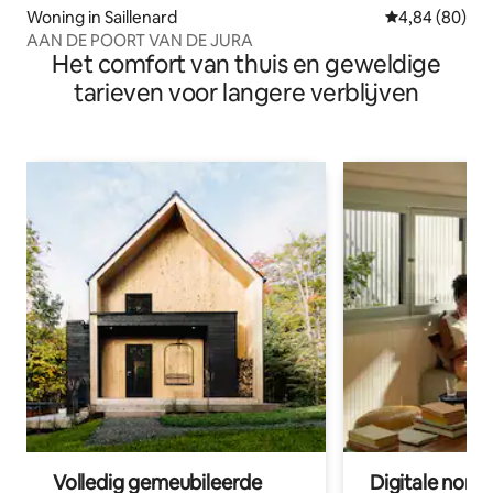
Woning in Saillenard
Gemiddelde be
4,84 (80)
AAN DE POORT VAN DE JURA
Het comfort van thuis en geweldige
tarieven voor langere verblijven
Volledig gemeubileerde
Digitale nom