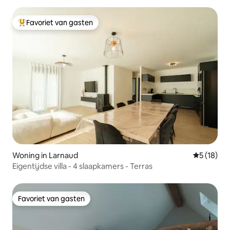
Favoriet van gasten
Topfavoriet van gasten
Woning in Larnaud
Gemiddelde
5 (18)
Eigentijdse villa - 4 slaapkamers - Terras
Favoriet van gasten
Favoriet van gasten