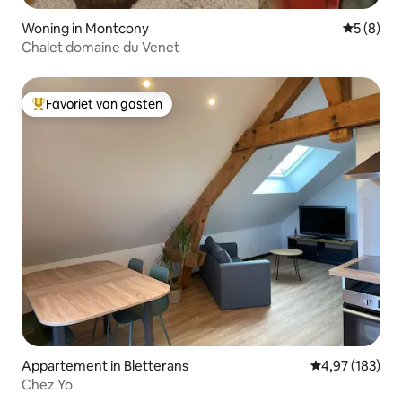
Woning in Montcony
Gemiddeld
5 (8)
Chalet domaine du Venet
Favoriet van gasten
Topfavoriet van gasten
Appartement in Bletterans
Gemiddelde beo
4,97 (183)
Chez Yo