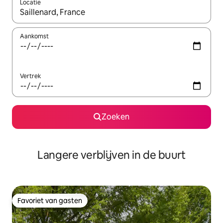
Locatie
Wanneer er resultaten beschikbaar zijn, maak je een keuze met 
Aankomst
Vertrek
Zoeken
Langere verblijven in de buurt
Favoriet van gasten
Favoriet van gasten