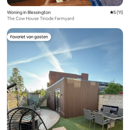
Woning in Blessington
Gemiddeld
5 (11)
The Cow House Tinode Farmyard
Favoriet van gasten
Favoriet van gasten