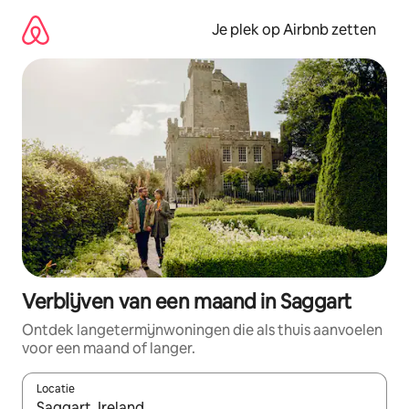
Ga
direct
Je plek op Airbnb zetten
naar
inhoud
Verblijven van een maand in Saggart
Ontdek langetermijnwoningen die als thuis aanvoelen
voor een maand of langer.
Locatie
Wanneer er resultaten beschikbaar zijn, maak je een keuze met 