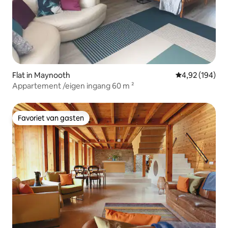
Flat in Maynooth
Gemiddelde beo
4,92 (194)
Appartement /eigen ingang 60 m ²
Favoriet van gasten
Favoriet van gasten