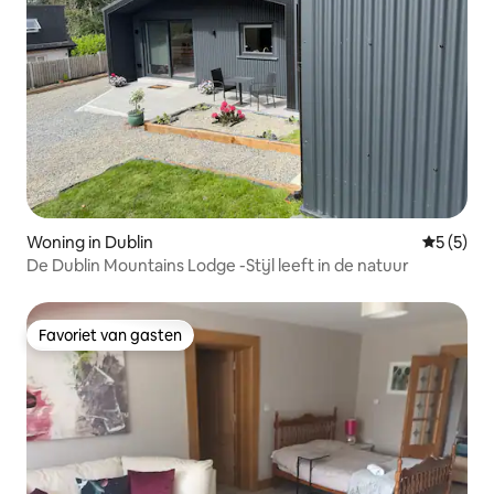
Woning in Dublin
Gemiddeld
5 (5)
De Dublin Mountains Lodge -Stijl leeft in de natuur
Favoriet van gasten
Favoriet van gasten