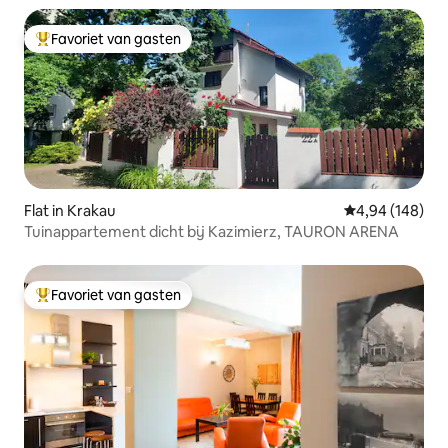
Favoriet van gasten
Topfavoriet van gasten
Flat in Krakau
Gemiddelde beo
4,94 (148)
Tuinappartement dicht bij Kazimierz, TAURON ARENA
Favoriet van gasten
Topfavoriet van gasten