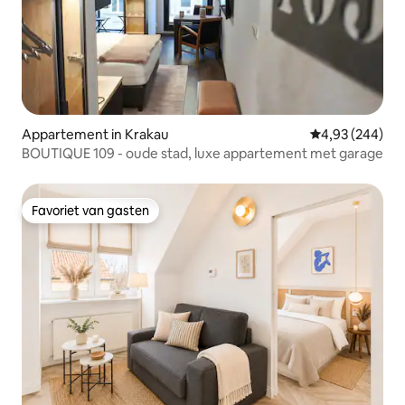
Appartement in Krakau
Gemiddelde beo
4,93 (244)
BOUTIQUE 109 - oude stad, luxe appartement met garage
Favoriet van gasten
Favoriet van gasten