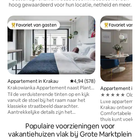
hoog gewaardeerd voor hun locatie, netheid en meer.
Favoriet van gasten
Favoriet van g
Topfavoriet van gasten
Topfavoriet van 
Appartement in Krakau
Gemiddelde beoordeling van 4,9
4,94 (578)
Krakowianka Appartement naast Planty
Appartement in K
Park By Old Town
Til de verduisterende tinten op en kijk
★★★★★ Old town 
vanuit de stoel bij het raam naar het
Main Sq. ★★★
Luxe appartement
klassieke straatbeeld daarachter.
Krakau ontworpe
Aantrekkelijke details zijn het
Comfortabele en r
muurschilderen van een meisje in
thuis kunt voelen.
traditioneel kostuum, maar met een
Populaire voorzieningen voor
slechts 3 minuten 
vleugje frisse interpretatie.
- het hart van de o
vakantiehuizen vlak bij Grote Marktplein
Appartement (20 m2) zelf is met zorg
ingericht apparte