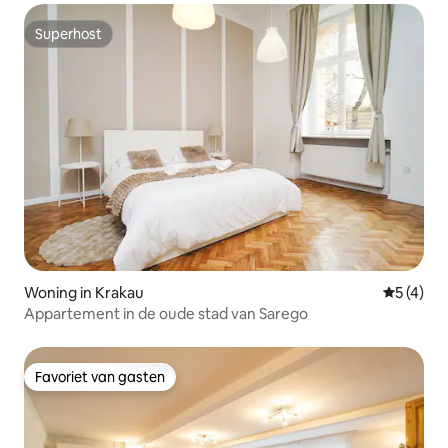
Superhost
Superhost
Woning in Krakau
Gemiddeld
5 (4)
Appartement in de oude stad van Sarego
Favoriet van gasten
Favoriet van gasten