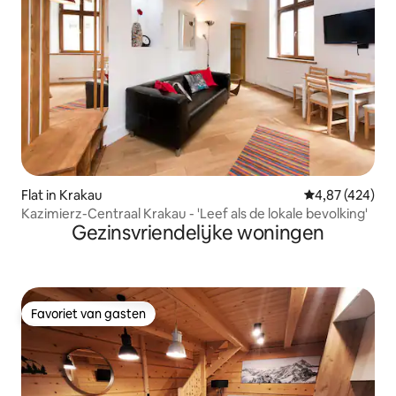
Flat in Krakau
Gemiddelde beo
4,87 (424)
Kazimierz-Centraal Krakau - 'Leef als de lokale bevolking'
Gezinsvriendelijke woningen
Favoriet van gasten
Favoriet van gasten