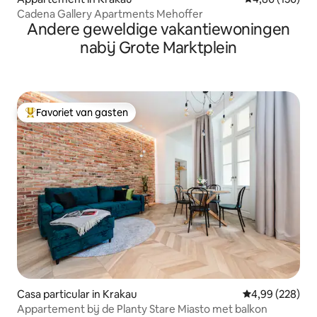
Cadena Gallery Apartments Mehoffer
Andere geweldige vakantiewoningen
nabij Grote Marktplein
Favoriet van gasten
Topfavoriet van gasten
Casa particular in Krakau
Gemiddelde beo
4,99 (228)
Appartement bij de Planty Stare Miasto met balkon