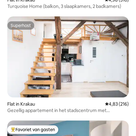
Turquoise Home (balkon, 3 slaapkamers, 2 badkamers)
Superhost
Superhost
Flat in Krakau
Gemiddelde beo
4,83 (216)
Gezellig appartement in het stadscentrum met
tussenverdieping
Favoriet van gasten
Topfavoriet van gasten