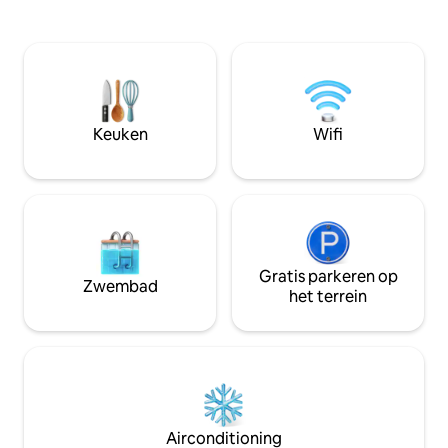
gemaakt om ervoor te zorgen dat je in
slaapkamer (kingsize be
een comfortabele en moderne ruimte
verdieping, uitge
verblijft. Het is een studio met groot,
badkamer, volledi
comfortabel tweepersoonsbed. Er is
met uitzicht op rust
een optie om 2 eenpersoonsbedden te
zullen altijd behu
hebben. Een volledig uitgeruste keuken
hebben hier ons l
stelt u in staat om een maaltijd te
dus we weten veel
Keuken
Wifi
bereiden, koffie te drinken en thee te
haar geheimen :) 
drinken. Voor gasten zorgen we voor
gast!
schone handdoeken en beddengoed,
fles water, gratis wifi, Netflix.
Appartement (20 m2) zelf is zorgvuldig
gemaakt om ervoor te zorgen dat je in
een comfortabele en moderne ruimte
verblijft. Het is een studio met groot,
Gratis parkeren op
Zwembad
comfortabel tweepersoonsbed. Er is
het terrein
een mogelijkheid om 2
eenpersoonsbedden te hebben, maar
laat het ons van tevoren weten als dit uw
voorkeur is. Een volledig uitgeruste
keuken ( koffiezetapparaat, koelkast,
magnetron , inductiekookplaat,
wasmachine, waterkoker en alle
Airconditioning
keukengerei) stelt je in staat om een