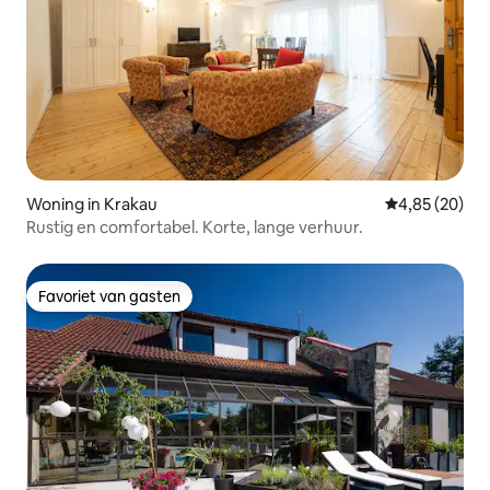
Woning in Krakau
Gemiddelde be
4,85 (20)
Rustig en comfortabel. Korte, lange verhuur.
Favoriet van gasten
Favoriet van gasten