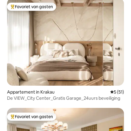
Favoriet van gasten
Topfavoriet van gasten
Appartement in Krakau
Gemiddeld
5 (51)
De VIEW_City Center_Gratis Garage_24uurs beveiliging
Favoriet van gasten
Topfavoriet van gasten