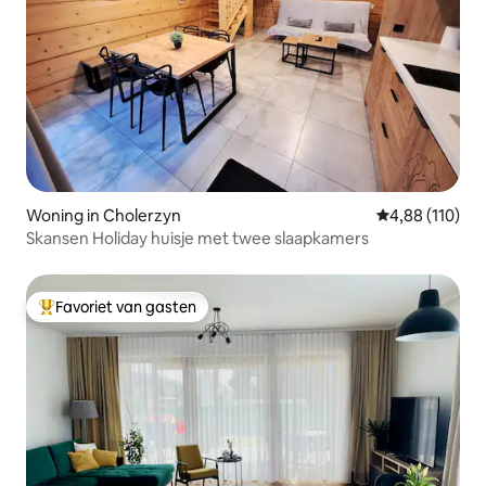
Woning in Cholerzyn
Gemiddelde beo
4,88 (110)
Skansen Holiday huisje met twee slaapkamers
Favoriet van gasten
Topfavoriet van gasten