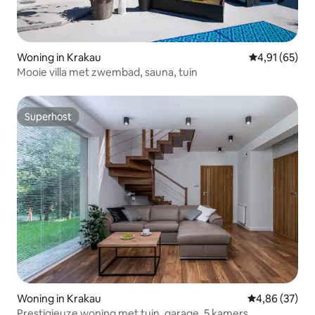
Woning in Krakau
Gemiddelde be
4,91 (65)
Mooie villa met zwembad, sauna, tuin
Superhost
Superhost
Woning in Krakau
Gemiddelde be
4,86 (37)
Prestigieuze woning met tuin, garage, 5 kamers