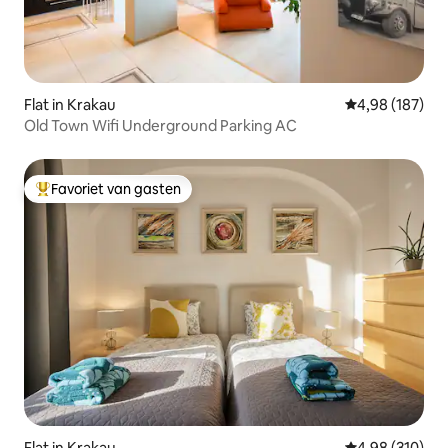
Flat in Krakau
Gemiddelde beo
4,98 (187)
Old Town Wifi Underground Parking AC
Favoriet van gasten
Topfavoriet van gasten
Flat in Krakau
Gemiddelde beo
4,98 (310)