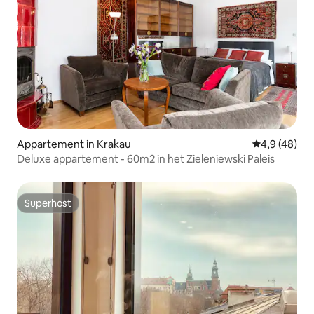
Appartement in Krakau
Gemiddelde b
4,9 (48)
Deluxe appartement - 60m2 in het Zieleniewski Paleis
Superhost
Superhost