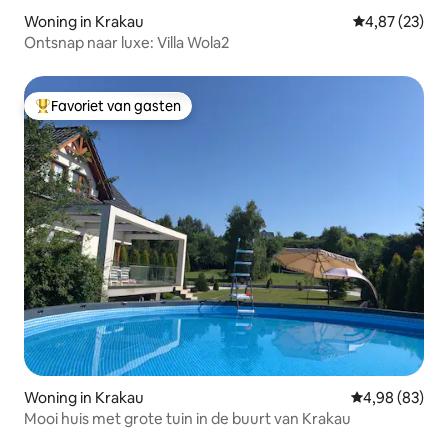
Woning in Krakau
Gemiddelde be
4,87 (23)
Ontsnap naar luxe: Villa Wola2
Favoriet van gasten
Topfavoriet van gasten
Woning in Krakau
Gemiddelde be
4,98 (83)
Mooi huis met grote tuin in de buurt van Krakau