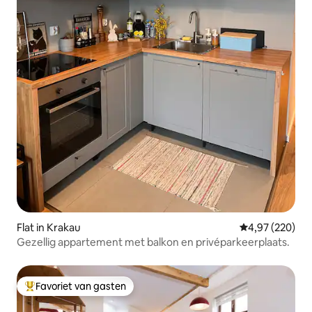
Flat in Krakau
Gemiddelde beo
4,97 (220)
Gezellig appartement met balkon en privéparkeerplaats.
Favoriet van gasten
Topfavoriet van gasten