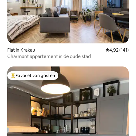
Flat in Krakau
Gemiddelde beo
4,92 (141)
Charmant appartement in de oude stad
Favoriet van gasten
Topfavoriet van gasten