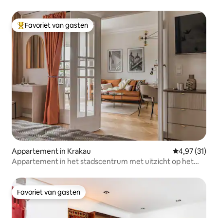
Favoriet van gasten
Topfavoriet van gasten
Appartement in Krakau
Gemiddelde be
4,97 (31)
Appartement in het stadscentrum met uitzicht op het
Wawel-kasteel
Favoriet van gasten
Favoriet van gasten