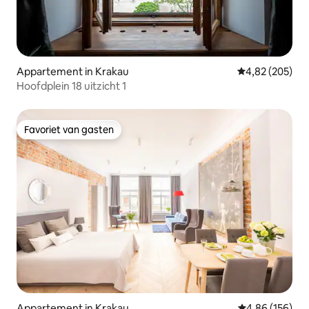
Appartement in Krakau
Gemiddelde beo
4,82 (205)
Hoofdplein 18 uitzicht 1
Favoriet van gasten
Favoriet van gasten
Appartement in Krakau
Gemiddelde beo
4,86 (156)