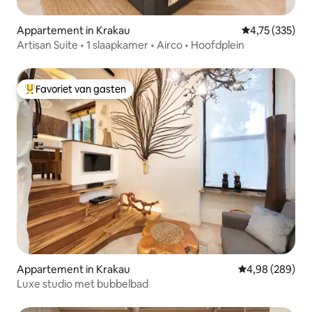
Appartement in Krakau
Gemiddelde beo
4,75 (335)
Artisan Suite • 1 slaapkamer • Airco • Hoofdplein
Favoriet van gasten
Topfavoriet van gasten
Appartement in Krakau
Gemiddelde beo
4,98 (289)
Luxe studio met bubbelbad