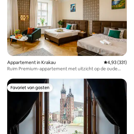
Appartement in Krakau
Gemiddelde beo
4,93 (331)
Ruim Premium-appartement met uitzicht op de oude
stad
Favoriet van gasten
Favoriet van gasten