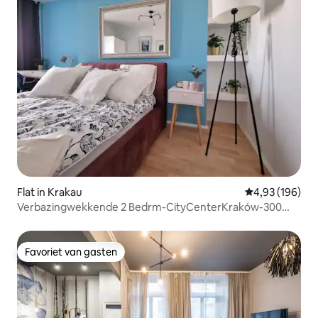
Flat in Krakau
Gemiddelde beo
4,93 (196)
Verbazingwekkende 2 Bedrm-CityCenterKraków-300
Meters MainSq
Favoriet van gasten
Favoriet van gasten