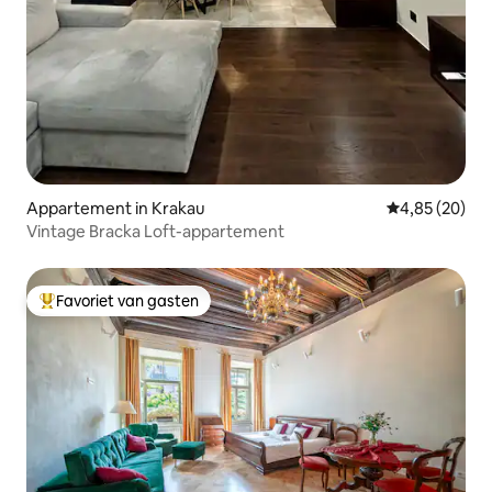
Appartement in Krakau
Gemiddelde be
4,85 (20)
Vintage Bracka Loft-appartement
Favoriet van gasten
Topfavoriet van gasten