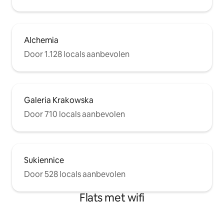
self check-in procedure. Appartement is
gelegen in een hart van Krakau naast
Planty Park, de groene gordel die de
oude binnenstad omringt. Loop (3 min.)
langs een geplaveide straat langs de
Alchemia
Jagiellonian University naar het centrale
Door 1.128 locals aanbevolen
marktplein, met onderweg genoeg
plekken om te eten en te drinken. Het is
een perfecte locatie om te beginnen
met het verkennen van Krakau, omdat
elke attractie gemakkelijk te bereiken is
Galeria Krakowska
(750 meter naar Royal Castel).
Door 710 locals aanbevolen
Sukiennice
Door 528 locals aanbevolen
Flats met wifi