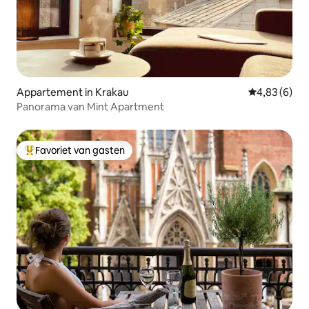
Appartement in Krakau
Gemiddelde b
4,83 (6)
Panorama van Mint Apartment
Favoriet van gasten
Topfavoriet van gasten