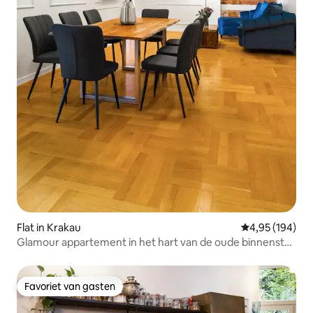
Flat in Krakau
Gemiddelde beo
4,95 (194)
Glamour appartement in het hart van de oude binnenstad
- premium plek
Favoriet van gasten
Favoriet van gasten