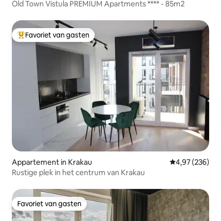
Old Town Vistula PREMIUM Apartments **** - 85m2
Favoriet van gasten
Topfavoriet van gasten
Appartement in Krakau
Gemiddelde beo
4,97 (236)
Rustige plek in het centrum van Krakau
Favoriet van gasten
Favoriet van gasten