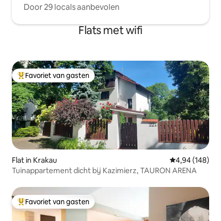
Door 29 locals aanbevolen
Flats met wifi
Favoriet van gasten
Topfavoriet van gasten
Flat in Krakau
Gemiddelde beo
4,94 (148)
Tuinappartement dicht bij Kazimierz, TAURON ARENA
Favoriet van gasten
Topfavoriet van gasten