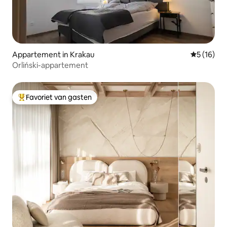
Appartement in Krakau
Gemiddelde
5 (16)
Orliński-appartement
Favoriet van gasten
Topfavoriet van gasten