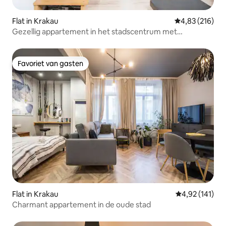
Flat in Krakau
Gemiddelde beo
4,83 (216)
Gezellig appartement in het stadscentrum met
tussenverdieping
Favoriet van gasten
Favoriet van gasten
Flat in Krakau
Gemiddelde beo
4,92 (141)
Charmant appartement in de oude stad