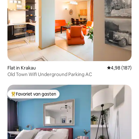
Flat in Krakau
Gemiddelde beo
4,98 (187)
Old Town Wifi Underground Parking AC
Favoriet van gasten
Topfavoriet van gasten