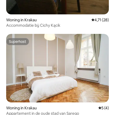
Woning in Krakau
Gemiddelde b
4,71 (28)
Accommodatie bij Cichy Kącik
Superhost
Superhost
Woning in Krakau
Gemiddeld
5 (4)
Appartement in de oude stad van Sarego