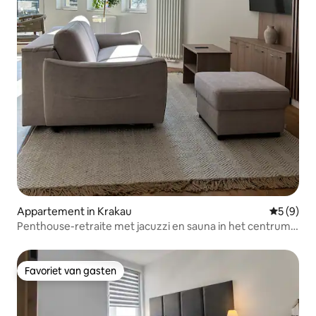
Appartement in Krakau
Gemiddeld
5 (9)
Penthouse-retraite met jacuzzi en sauna in het centrum
van Krakau
Favoriet van gasten
Favoriet van gasten