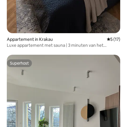
Appartement in Krakau
Gemiddeld
5 (17)
Luxe appartement met sauna | 3 minuten van het
centrale plein
Superhost
Superhost