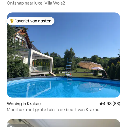
Ontsnap naar luxe: Villa Wola2
Favoriet van gasten
Topfavoriet van gasten
Woning in Krakau
Gemiddelde be
4,98 (83)
Mooi huis met grote tuin in de buurt van Krakau