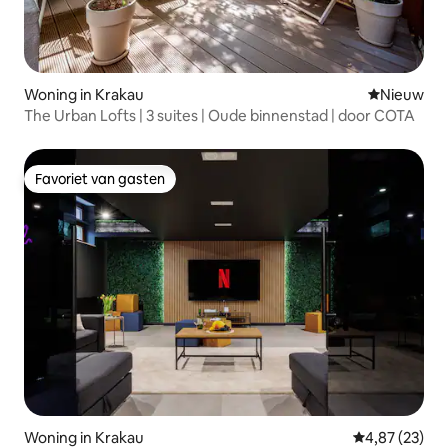
Woning in Krakau
Nieuwe ac
Nieuw
The Urban Lofts | 3 suites | Oude binnenstad | door COTA
Favoriet van gasten
Favoriet van gasten
Woning in Krakau
Gemiddelde be
4,87 (23)