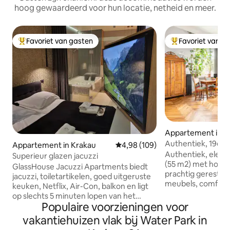
hoog gewaardeerd voor hun locatie, netheid en meer.
Favoriet van gasten
Favoriet van g
Topfavoriet van gasten
Topfavoriet van 
Appartement in K
Authentiek, 19e 
Appartement in Krakau
Gemiddelde beoordeling van 4,9
4,98 (109)
met uitzicht!
Authentiek, elega
Superieur glazen jacuzzi
(55 m2) met hoge 
GlassHouse Jacuzzi Apartments biedt
prachtig gerestau
jacuzzi, toiletartikelen, goed uitgeruste
meubels, comforta
keuken, Netflix, Air-Con, balkon en ligt
maat gemaakt keu
op slechts 5 minuten lopen van het
een marmeren werk
Populaire voorzieningen voor
winkelcentrum Galeria Krakowska en op
geen hotel! Geleg
12 minuten lopen van het stadscentrum.
vakantiehuizen vlak bij Water Park in
herenhuis met uitz
GRATIS ondergrondse