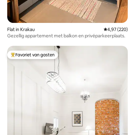
Flat in Krakau
Gemiddelde beo
4,97 (220)
Gezellig appartement met balkon en privéparkeerplaats.
Favoriet van gasten
Topfavoriet van gasten