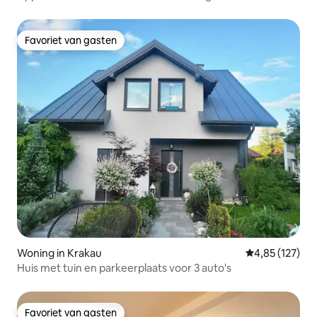
Favoriet van gasten
Favoriet van gasten
Woning in Krakau
Gemiddelde beo
4,85 (127)
Huis met tuin en parkeerplaats voor 3 auto's
Favoriet van gasten