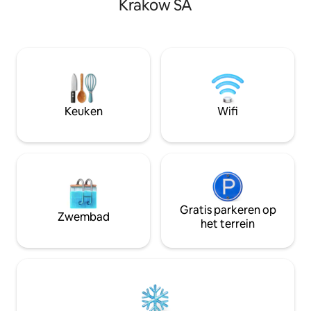
Krakow SA
Podgórze. 1 slaap
parkeergelegenheid. Het
woonkamer, gratis WIFI, 40inch
appartementencomplex wordt bewaakt
flatscreen-tv met 
en heeft een 24/7 receptie. Volgens
vaatwasser, fornui
onafhankelijke beoordelingen van
strijkijzer, wasma
gasten is dit volgens onafhankelijke
haardroger. Een ec
beoordelingen van gasten. Huisdieren
Je zult het gewel
rekenen 55 PLN/12 EUR per verblijf
gasten doen dat!
Gasten zijn er gelukkiger over in
Keuken
Wifi
vergelijking met andere
accommodaties in de omgeving.
Gratis parkeren op
Zwembad
het terrein