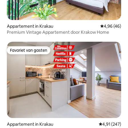
Appartement in Krakau
Gemiddelde be
4,96 (46)
Premium Vintage Appartement door Krakow Home
Favoriet van gasten
Favoriet van gasten
Appartement in Krakau
Gemiddelde beo
4,91 (247)