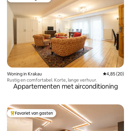
Favoriet van gasten
Woning in Krakau
Gemiddelde be
4,85 (20)
Rustig en comfortabel. Korte, lange verhuur.
Appartementen met airconditioning
Favoriet van gasten
Topfavoriet van gasten