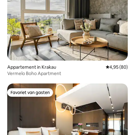
Appartement in Krakau
Gemiddelde be
4,95 (80)
Vermelo Boho Apartment
Favoriet van gasten
Favoriet van gasten