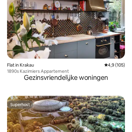
Flat in Krakau
Gemiddelde be
4,9 (105)
1890s Kazimiers Appartement
Gezinsvriendelijke woningen
Superhost
Superhost