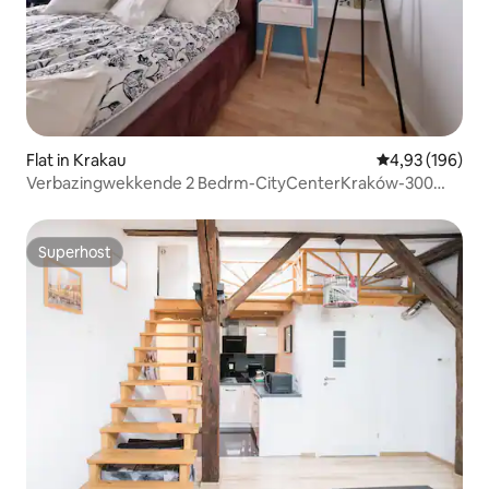
Flat in Krakau
Gemiddelde beo
4,93 (196)
Verbazingwekkende 2 Bedrm-CityCenterKraków-300
Meters MainSq
Superhost
Superhost