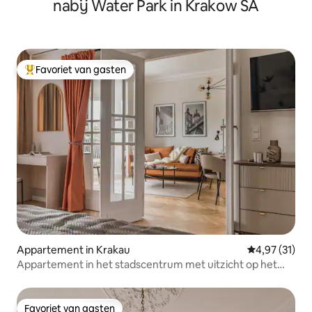
nabij Water Park in Krakow SA
Favoriet van gasten
Topfavoriet van gasten
Appartement in Krakau
Gemiddelde be
4,97 (31)
Appartement in het stadscentrum met uitzicht op het
Wawel-kasteel
Favoriet van gasten