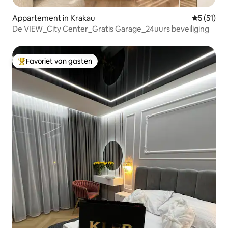
Appartement in Krakau
Gemiddeld
5 (51)
De VIEW_City Center_Gratis Garage_24uurs beveiliging
Favoriet van gasten
Topfavoriet van gasten