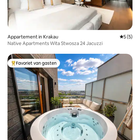
Appartement in Krakau
Gemiddeld
5 (5)
Native Apartments Wita Stwosza 24 Jacuzzi
Favoriet van gasten
Topfavoriet van gasten