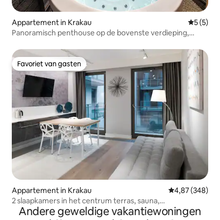
Appartement in Krakau
Gemiddeld
5 (5)
Panoramisch penthouse op de bovenste verdieping,
jacuzzi, garage, airconditioning
Favoriet van gasten
Favoriet van gasten
Appartement in Krakau
Gemiddelde beo
4,87 (348)
2 slaapkamers in het centrum terras, sauna,
Andere geweldige vakantiewoningen
airconditioning