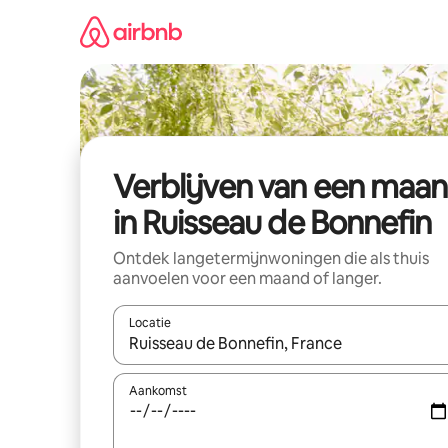
Ga
direct
naar
inhoud
Verblijven van een maa
in Ruisseau de Bonnefin
Ontdek langetermijnwoningen die als thuis
aanvoelen voor een maand of langer.
Locatie
Wanneer er resultaten beschikbaar zijn, maak je 
Aankomst