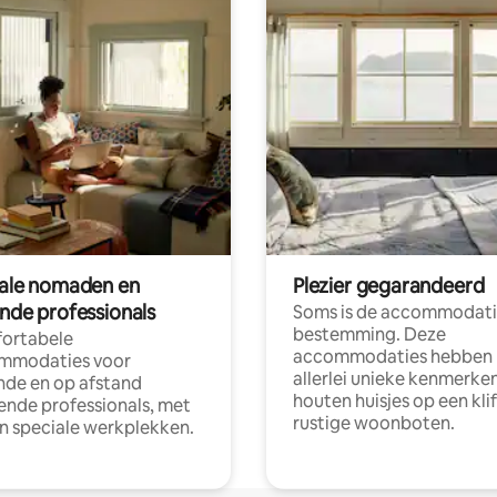
tale nomaden en
Plezier gegarandeerd
ende professionals
Soms is de accommodati
bestemming. Deze
ortabele
accommodaties hebben
mmodaties voor
allerlei unieke kenmerken
nde en op afstand
houten huisjes op een klif
nde professionals, met
rustige woonboten.
en speciale werkplekken.