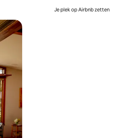
Je plek op Airbnb zetten
en of swipen.