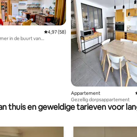
Gemiddelde beoordeling van 4,97 op 5, 58 r
4,97 (58)
amer in de buurt van
g van 4,97 op 5, 33 recensies
orp Upper Hamlet
Appartement
Gezellig dorpsappartement
n thuis en geweldige tarieven voor lan