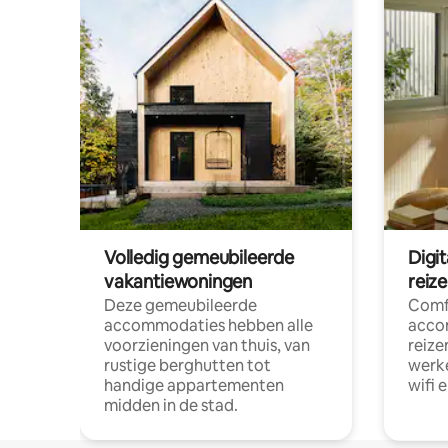
Volledig gemeubileerde
Digi
vakantiewoningen
reiz
Deze gemeubileerde
Comf
accommodaties hebben alle
acco
voorzieningen van thuis, van
reize
rustige berghutten tot
werke
handige appartementen
wifi 
midden in de stad.