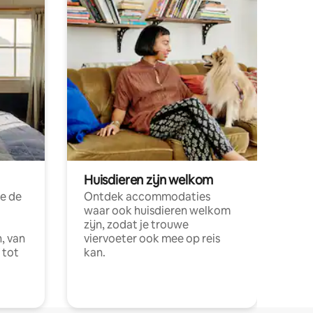
Huisdieren zijn welkom
e de
Ontdek accommodaties
waar ook huisdieren welkom
zijn, zodat je trouwe
, van
viervoeter ook mee op reis
 tot
kan.