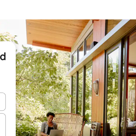
nd
een keuze met je de pijltjestoetsen omhoog en omlaag, óf door te tikk