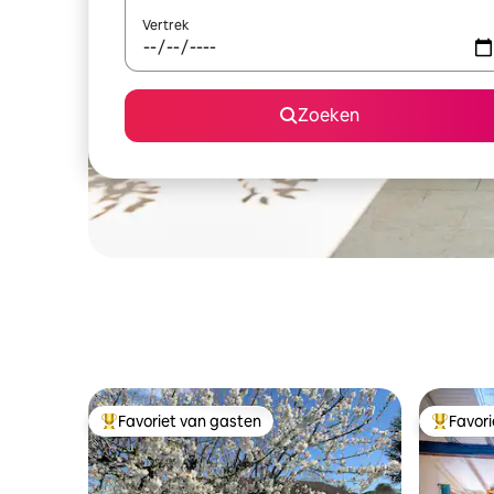
Vertrek
Zoeken
Favoriet van gasten
Favor
Topfavoriet van gasten
Topfavor