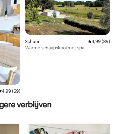
ecensies
Schuur
Gemiddelde beoordelin
4,99 (89)
Warme schaapskooi met spa
Gemiddelde beoordeling van 4,99 op 5, 69 recensies
4,99 (69)
gere verblijven