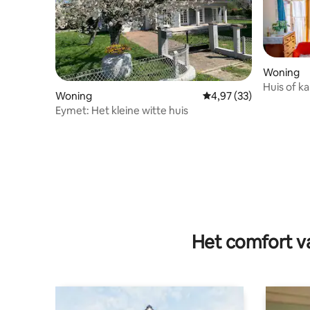
Woning
Huis of k
Woning
Gemiddelde beoordelin
4,97 (33)
pruimend
Eymet: Het kleine witte huis
Het comfort va