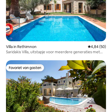
Villa in Rethimnon
Gemiddelde be
4,84 (50)
Saridakis Villa, uitstapje voor meerdere generaties met
zwembad
Favoriet van gasten
Favoriet van gasten