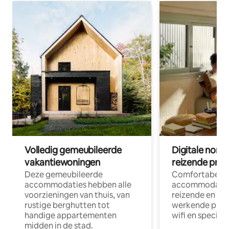
Volledig gemeubileerde
Digitale nom
vakantiewoningen
reizende prof
Deze gemeubileerde
Comfortabele
accommodaties hebben alle
accommodatie
voorzieningen van thuis, van
reizende en op
rustige berghutten tot
werkende profe
handige appartementen
wifi en special
midden in de stad.