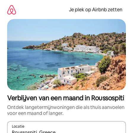
Ga
direct
Je plek op Airbnb zetten
naar
inhoud
Verblijven van een maand in Roussospiti
Ontdek langetermijnwoningen die als thuis aanvoelen
voor een maand of langer.
Locatie
Wanneer er resultaten beschikbaar zijn, maak je een keuze met 