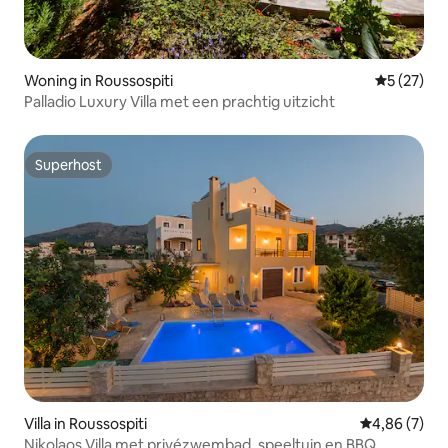
Woning in Roussospiti
Gemiddelde
5 (27)
Palladio Luxury Villa met een prachtig uitzicht
Superhost
Superhost
Villa in Roussospiti
Gemiddelde b
4,86 (7)
Νikolaos Villa met privézwembad, speeltuin en BBQ