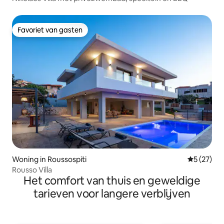
Favoriet van gasten
Favoriet van gasten
Woning in Roussospiti
Gemiddelde
5 (27)
Rousso Villa
Het comfort van thuis en geweldige
tarieven voor langere verblijven