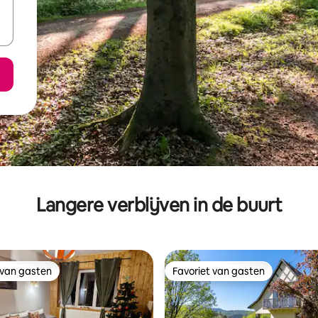
Langere verblijven in de buurt
 van gasten
Favoriet van gasten
 van gasten
Favoriet van gasten