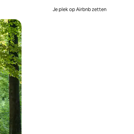
Je plek op Airbnb zetten
en of swipen.