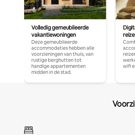
Volledig gemeubileerde
Digi
vakantiewoningen
reiz
Deze gemeubileerde
Comf
accommodaties hebben alle
acco
voorzieningen van thuis, van
reize
rustige berghutten tot
werke
handige appartementen
wifi 
midden in de stad.
Voorzi