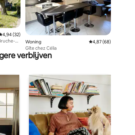
Gemiddelde beoordeling van 4,94 op 5, 32 recensies
4,94 (32)
 Bruche-
ecensies
Woning
Gemiddelde beoordelin
4,87 (68)
Gîte chez Célia
gere verblijven