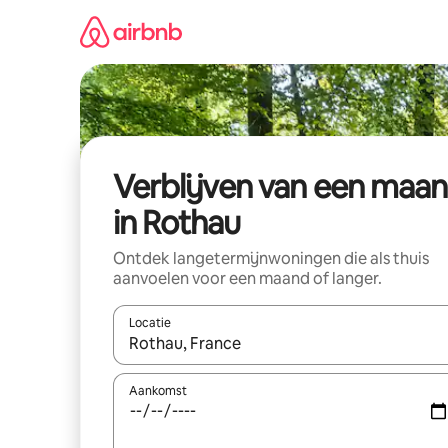
Ga
direct
naar
inhoud
Verblijven van een maa
in Rothau
Ontdek langetermijnwoningen die als thuis
aanvoelen voor een maand of langer.
Locatie
Wanneer er resultaten beschikbaar zijn, maak je 
Aankomst