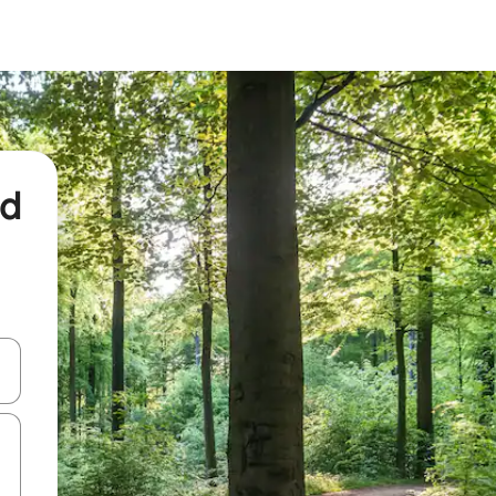
nd
een keuze met je de pijltjestoetsen omhoog en omlaag, óf door te tikk