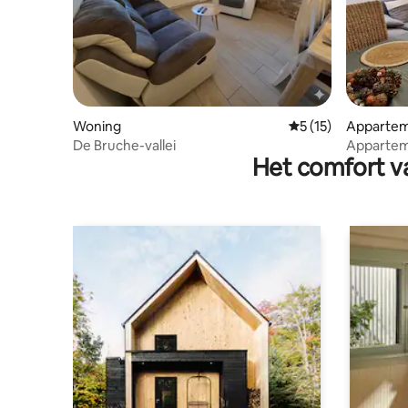
Woning
Gemiddelde beoorde
5 (15)
Apparte
De Bruche-vallei
Appartem
Het comfort va