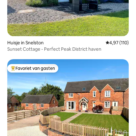
Huisje in Snelston
Gemiddelde beo
4,97 (110)
Sunset Cottage - Perfect Peak District haven
Favoriet van gasten
Topfavoriet van gasten