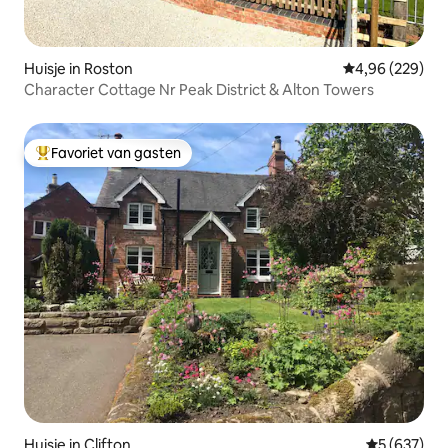
Huisje in Roston
Gemiddelde beo
4,96 (229)
Character Cottage Nr Peak District & Alton Towers
Favoriet van gasten
Topfavoriet van gasten
Huisje in Clifton
Gemiddelde 
5 (637)