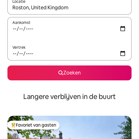
Locatie
Wanneer er resultaten beschikbaar zijn, maak je een keuze met 
Aankomst
Vertrek
Zoeken
Langere verblijven in de buurt
Favoriet van gasten
Topfavoriet van gasten