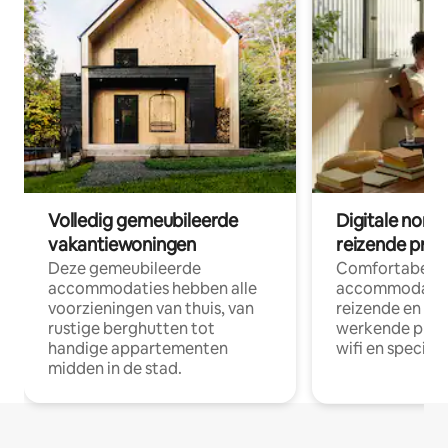
Volledig gemeubileerde
Digitale nom
vakantiewoningen
reizende prof
Deze gemeubileerde
Comfortabele
accommodaties hebben alle
accommodatie
voorzieningen van thuis, van
reizende en op
rustige berghutten tot
werkende profe
handige appartementen
wifi en special
midden in de stad.