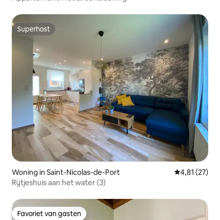
Superhost
Superhost
Woning in Saint-Nicolas-de-Port
Gemiddelde be
4,81 (27)
Rijtjeshuis aan het water (3)
Favoriet van gasten
Favoriet van gasten