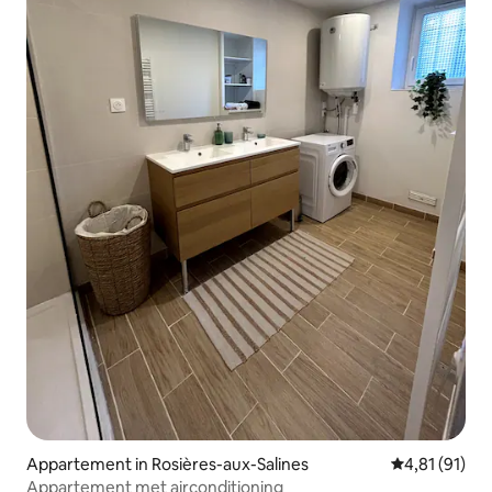
Appartement in Rosières-aux-Salines
Gemiddelde b
4,81 (91)
Appartement met airconditioning