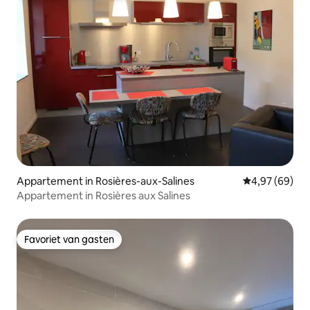
Appartement in Rosières-aux-Salines
Gemiddelde be
4,97 (69)
Appartement in Rosières aux Salines
Favoriet van gasten
Favoriet van gasten