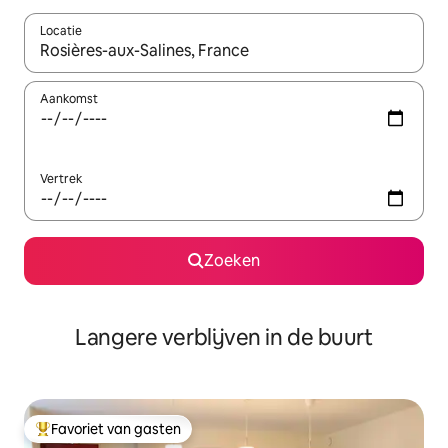
Locatie
Wanneer er resultaten beschikbaar zijn, maak je een keuze met 
Aankomst
Vertrek
Zoeken
Langere verblijven in de buurt
Favoriet van gasten
Topfavoriet van gasten