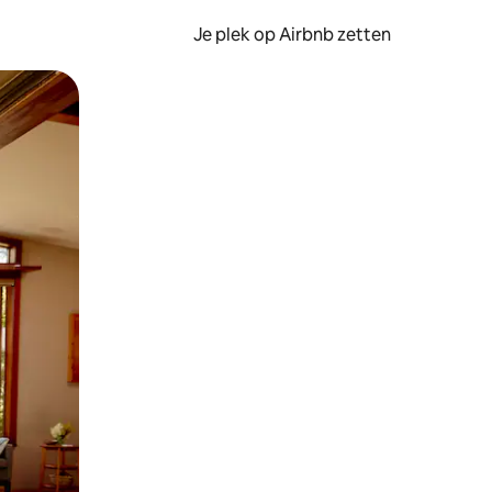
Je plek op Airbnb zetten
en of swipen.