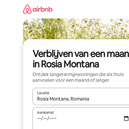
Ga
direct
naar
inhoud
Verblijven van een maa
in Rosia Montana
Ontdek langetermijnwoningen die als thuis
aanvoelen voor een maand of langer.
Locatie
Wanneer er resultaten beschikbaar zijn, maak je 
Aankomst