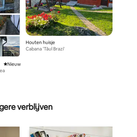
Houten huisje
Cabana 'Tăul Brazi'
Nieuwe accommodatie
Nieuw
ea
ecensies
gere verblijven