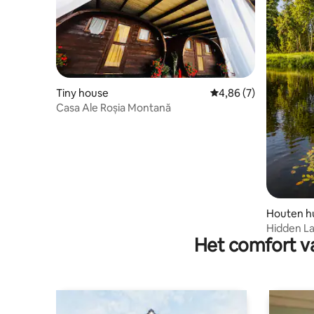
Tiny house
Gemiddelde beoordeli
4,86 (7)
Casa Ale Roșia Montană
Houten hu
Hidden L
Het comfort va