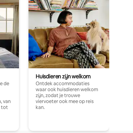
Huisdieren zijn welkom
e de
Ontdek accommodaties
waar ook huisdieren welkom
zijn, zodat je trouwe
, van
viervoeter ook mee op reis
 tot
kan.