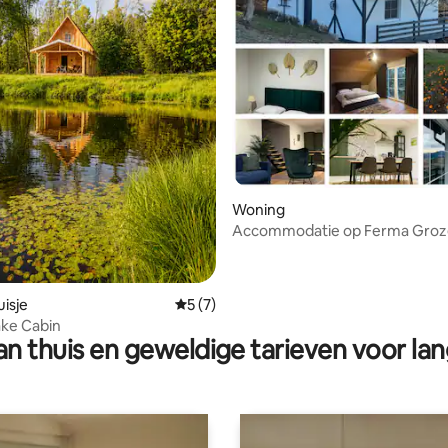
ng van 4,86 op 5, 7 recensies
Woning
Accommodatie op Ferma Groz
isje
Gemiddelde beoordeling van 5 op 5, 7 r
5 (7)
ake Cabin
n thuis en geweldige tarieven voor lan