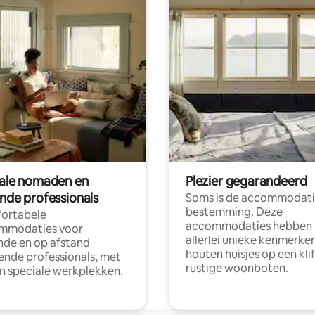
tale nomaden en
Plezier gegarandeerd
ende professionals
Soms is de accommodati
bestemming. Deze
ortabele
accommodaties hebben
mmodaties voor
allerlei unieke kenmerken
nde en op afstand
houten huisjes op een klif
nde professionals, met
rustige woonboten.
en speciale werkplekken.