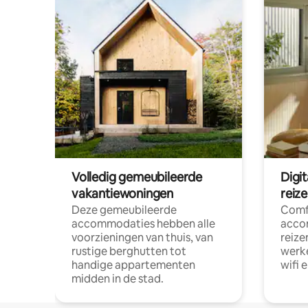
Volledig gemeubileerde
Digi
vakantiewoningen
reiz
Deze gemeubileerde
Comf
accommodaties hebben alle
acco
voorzieningen van thuis, van
reize
rustige berghutten tot
werke
handige appartementen
wifi 
midden in de stad.