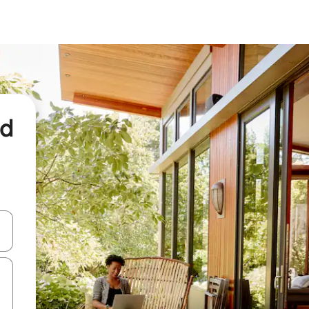
nd
een keuze met je de pijltjestoetsen omhoog en omlaag, óf door te tikk