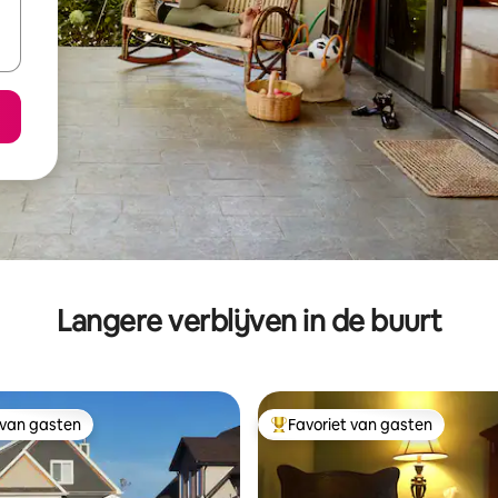
Langere verblijven in de buurt
 van gasten
Favoriet van gasten
 van gasten
Topfavoriet van gasten