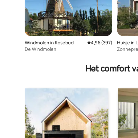
Windmolen in Rosebud
Gemiddelde beoordeling
4,96 (397)
Huisje in
De Windmolen
Zonnepre
Resort
Het comfort va