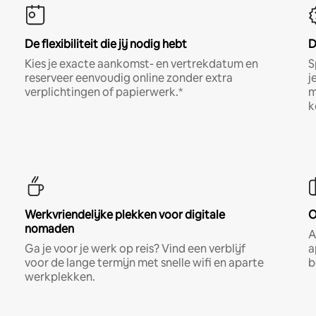
De flexibiliteit die jij nodig hebt
D
Kies je exacte aankomst- en vertrekdatum en
S
reserveer eenvoudig online zonder extra
j
verplichtingen of papierwerk.*
m
k
Werkvriendelijke plekken voor digitale
O
nomaden
A
Ga je voor je werk op reis? Vind een verblijf
a
voor de lange termijn met snelle wifi en aparte
b
werkplekken.