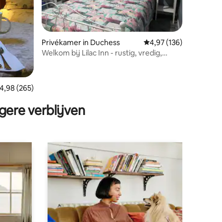
Privékamer in Duchess
Gemiddelde beoordeling
4,97 (136)
Welkom bij Lilac Inn - rustig, vredig,
ontspannend.
ecensies
emiddelde beoordeling van 4,98 op 5, 265 recensies
4,98 (265)
gere verblijven