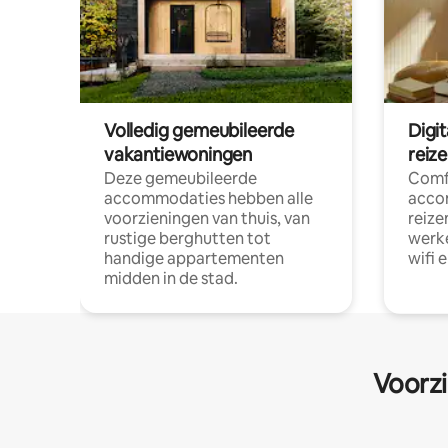
Volledig gemeubileerde
Digi
vakantiewoningen
reiz
Deze gemeubileerde
Comf
accommodaties hebben alle
acco
voorzieningen van thuis, van
reize
rustige berghutten tot
werke
handige appartementen
wifi 
midden in de stad.
Voorzi