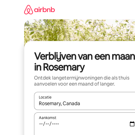
Ga
direct
naar
inhoud
Verblijven van een maa
in Rosemary
Ontdek langetermijnwoningen die als thuis
aanvoelen voor een maand of langer.
Locatie
Wanneer er resultaten beschikbaar zijn, maak je 
Aankomst