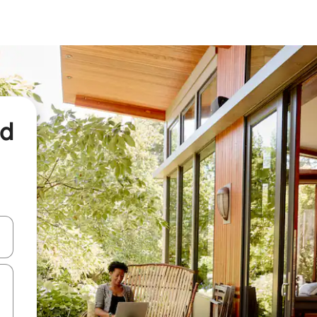
nd
een keuze met je de pijltjestoetsen omhoog en omlaag, óf door te tikk