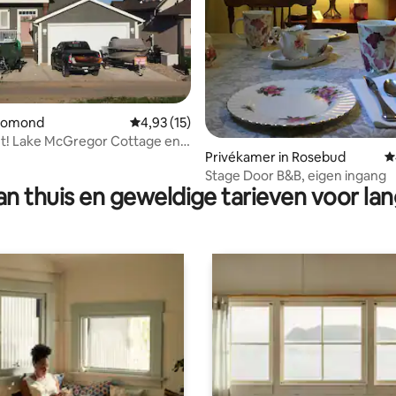
 van 4,96 op 5, 397 recensies
 Lomond
Gemiddelde beoordeling van 4,93 op 5, 15 r
4,93 (15)
t! Lake McGregor Cottage en
Privékamer in Rosebud
G
Stage Door B&B, eigen ingang
n thuis en geweldige tarieven voor lan