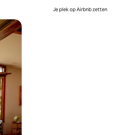
Je plek op Airbnb zetten
en of swipen.