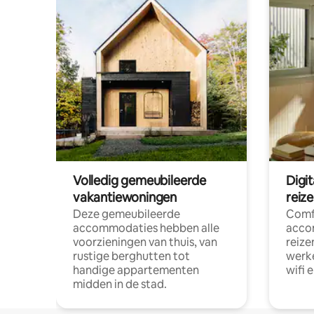
Volledig gemeubileerde
Digi
vakantiewoningen
reiz
Deze gemeubileerde
Comf
accommodaties hebben alle
acco
voorzieningen van thuis, van
reize
rustige berghutten tot
werke
handige appartementen
wifi 
midden in de stad.