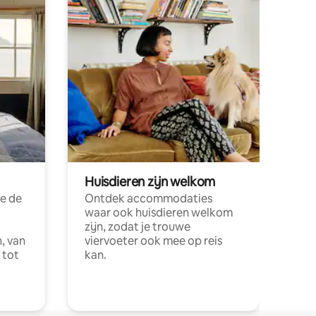
Huisdieren zijn welkom
e de
Ontdek accommodaties
waar ook huisdieren welkom
zijn, zodat je trouwe
, van
viervoeter ook mee op reis
 tot
kan.