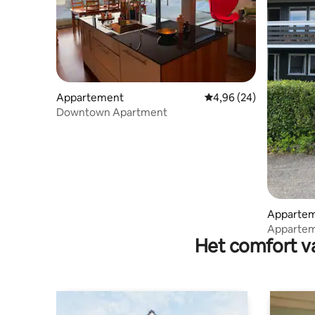
Appartement
Gemiddelde beoordelin
4,96 (24)
Downtown Apartment
Apparte
Apparteme
Het comfort va