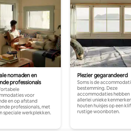
tale nomaden en
Plezier gegarandeerd
ende professionals
Soms is de accommodati
bestemming. Deze
ortabele
accommodaties hebben
mmodaties voor
allerlei unieke kenmerken
nde en op afstand
houten huisjes op een klif
nde professionals, met
rustige woonboten.
en speciale werkplekken.