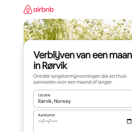
Ga
direct
naar
inhoud
Verblijven van een maa
in Rørvik
Ontdek langetermijnwoningen die als thuis
aanvoelen voor een maand of langer.
Locatie
Wanneer er resultaten beschikbaar zijn, maak je 
Aankomst