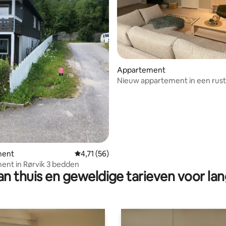
g van 4,96 op 5, 24 recensies
Appartement
Nieuw appartement in een rust
omgeving
ment
Gemiddelde beoordeling van 4,71 op 5, 56 r
4,71 (56)
nt in Rørvik 3 bedden
n thuis en geweldige tarieven voor lan