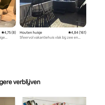
Gemiddelde beoordeling van 4,75 op 5, 8 recensies
4,75 (8)
Houten huisje
Gemiddelde beoordelin
4,84 (161)
ige
Sfeervol vakantiehuis vlak bij zee en
bergen.
ecensies
gere verblijven