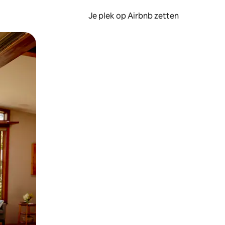
Je plek op Airbnb zetten
en of swipen.