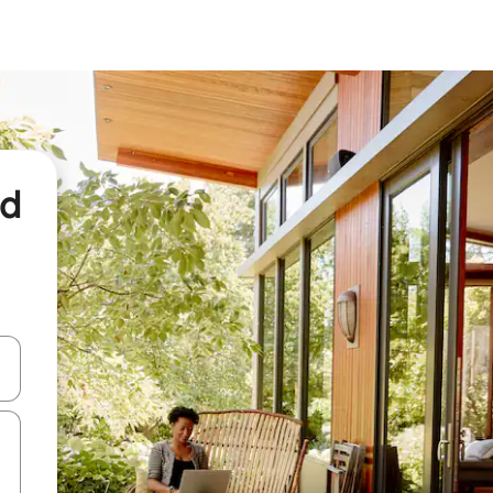
nd
een keuze met je de pijltjestoetsen omhoog en omlaag, óf door te tikk