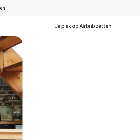
ven
Je plek op Airbnb zetten
en of swipen.