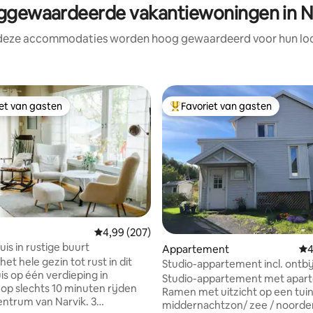
gewaardeerde vakantiewoningen in N
 deze accommodaties worden hoog gewaardeerd voor hun loca
iet van gasten
Favoriet van gasten
iet van gasten
Topfavoriet van gasten
 van 4,95 op 5, 111 recensies
Gemiddelde beoordeling van 4,99 op 5, 207 r
4,99 (207)
uis in rustige buurt
Appartement
Ge
4
t hele gezin tot rust in dit
Studio-appartement incl. ontbi
is op één verdieping in
Studio-appartement met apart
op slechts 10 minuten rijden
Ramen met uitzicht op een tuin
entrum van Narvik. 3
middernachtzon/ zee / noorder