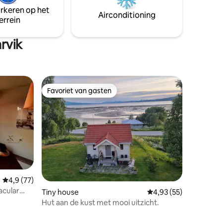
net dat beetje extra wilt. Eigen jacuzzi,
arkeren op het
heerlijke sauna met panoramisch
Airconditioning
errein
uitzicht, hoge standaard en gepolijste
spiegels en kranen in de badkamer
rvik
Favoriet van gasten
Favoriet van gasten
Gemiddelde beoordeling van 4,9 op 5, 77 recensies
4,9 (77)
acular
Tiny house
Gemiddelde beoordelin
4,93 (55)
Hut aan de kust met mooi uitzicht.