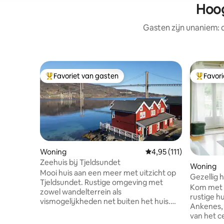
Hoog
Gasten zijn unaniem:
Favoriet van gasten
Favor
Topfavoriet van gasten
Topfavor
Woning
Gemiddelde beoordeling
4,95 (111)
Zeehuis bij Tjeldsundet
Woning
Mooi huis aan een meer met uitzicht op
Gezellig h
Tjeldsundet. Rustige omgeving met
Kom met he
zowel wandelterrein als
rustige hu
vismogelijkheden net buiten het huis.
Ankenes, 
Middernachtzon in de zomer en een
van het c
geweldige kans om het noorderlicht in