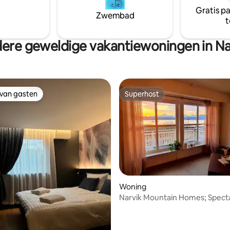
Gratis p
Zwembad
t
ere geweldige vakantiewoningen in Na
 van gasten
Superhost
 van gasten
Superhost
Woning
Narvik Mountain Homes; Spect
g van 4,97 op 5, 73 recensies
View House