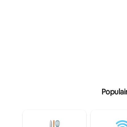
slaapkame
de winter te zien. Geweldige locatie
Mooie bui
tussen Lofoten/ Vesterålen, Harstad en
Mooi uitz
Harstad/ Narvik/Evenes luchthaven. Het
de bergen eromh
huis aan het meer heeft de 2e
naar een 
verdieping, met keuken, woonkamer, 2
restauran
slaapkamers, badkamer, hal en ingang.
wandelmog
Privé wasruimte met toegang tot
Wasseret
wasmachine. Geweldig terras net over
goed uit
de waterkant en vanuit de woonkamer
koffiezet
op de tweede verdieping is er een eigen
wafelijzer en w
balkon .
toegang e
Populai