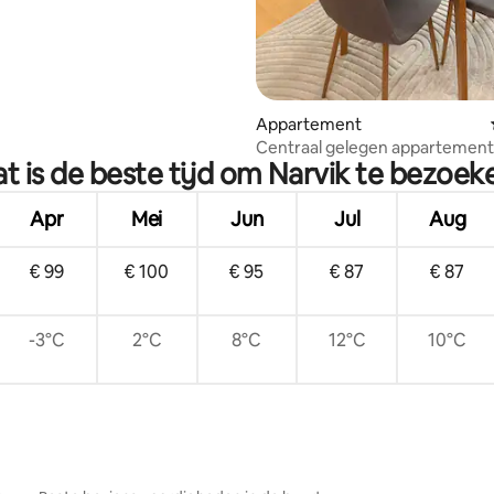
Appartement
Centraal gelegen appartemen
t is de beste tijd om Narvik te bezoek
in het centrum met 2 slaapkam
Apr
Mei
Jun
Jul
Aug
€ 99
€ 100
€ 95
€ 87
€ 87
-3°C
2°C
8°C
12°C
10°C