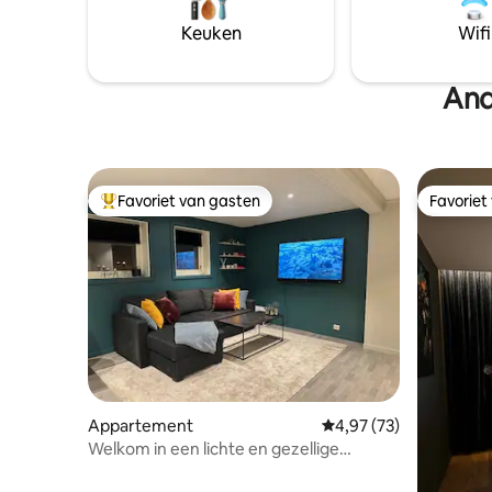
Keuken
Wifi
And
Favoriet van gasten
Favoriet
Topfavoriet van gasten
Favoriet
Appartement
Gemiddelde beoordelin
4,97 (73)
Welkom in een lichte en gezellige
kelderappartement.