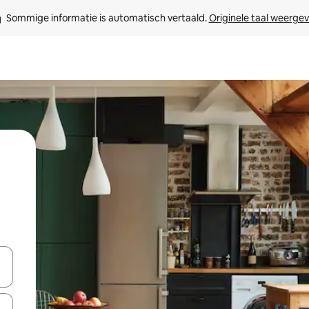
Sommige informatie is automatisch vertaald. 
Originele taal weerge
een keuze met je de pijltjestoetsen omhoog en omlaag, óf door te tikk