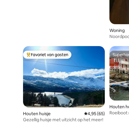
Woning
Noordpoo
Favoriet van gasten
Superho
Topfavoriet van gasten
Superho
Houten hu
Roeiboot 
Houten huisje
Gemiddelde beoordelin
4,95 (65)
Gezellig huisje met uitzicht op het meer!