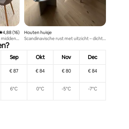
Gemiddelde beoordeling van 4,88 op 5, 16 recensies
4,88 (16)
Houten huisje
t midden
Scandinavische rust met uitzicht – dicht
en?
ers
bij Narvikfjellet
Sep
Okt
Nov
Dec
€ 87
€ 84
€ 80
€ 84
6°C
0°C
-5°C
-7°C