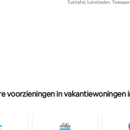
rs met in totaal 6 bedden.
Tuintafel, tuinstoelen. Tweepersoonsbed
tenruimte met twee veranda's.
150 cm Snelle wifi, kabel-tv. Ki
icht op de haven van Narvik en
twee borden fornuis. Thee en k
een. 5 minuten lopen
ONTBIJT inbegrepen. Magnetron,
geweldig zandstrand. Winkel,
koelkast/vriezer noodzakelijke
t en geweldige
apparatuur. Dinnertable voor twee.
elijkheden in de buurt.
Badkamer met raam. Wasmachine +
te met wasmachine en droger,
droger. Gelegen in het centrum van
geruste keuken met
Narvik in een rustig deel van de s
apparaat, magnetron, fornuis,
minuten lopen naar het stadsc
aterkoker. Gratis wifi, 5G-
treinstation en bus naar de luch
n tv en werkruimte.
minuten lopen naar een klein s
re voorzieningen in vakantiewoningen i