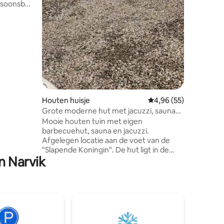
overeen 
tchenette,
offie en
tad. 9
entrum,
thaven. 3
Houten huisje
Gemiddelde beoordelin
4,96 (55)
trand.
Grote moderne hut met jacuzzi, sauna
en biljart
Mooie houten tuin met eigen
barbecuehut, sauna en jacuzzi.
Afgelegen locatie aan de voet van de
"Slapende Koningin". De hut ligt in de
n Narvik
onmiddellijke nabijheid van de
fantastische natuur. Perfect voor
bergwandelingen en tochten naar de top
te voet of op ski's, visreizen, ijsvissen,
noorderlicht. Centraal gelegen op 15
minuten van de zee, 30 minuten van het
centrum van Narvik. De plek voor u die