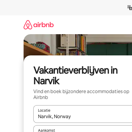
Ga
direct
naar
inhoud
Vakantieverblijven in
Narvik
Vind en boek bijzondere accommodaties op
Airbnb
Locatie
Wanneer er resultaten beschikbaar zijn, maak je 
Aankomst