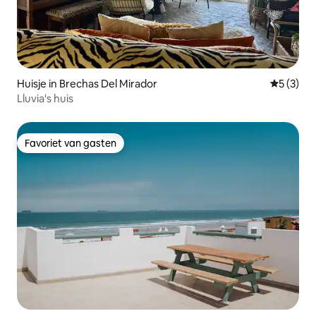
Huisje in Brechas Del Mirador
Gemiddeld
5 (3)
Lluvia's huis
Favoriet van gasten
Favoriet van gasten