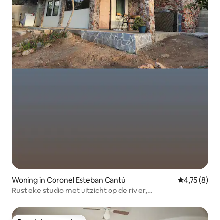
Woning in Coronel Esteban Cantú
Gemiddelde b
4,75 (8)
Rustieke studio met uitzicht op de rivier,
keuken/parking/wifi