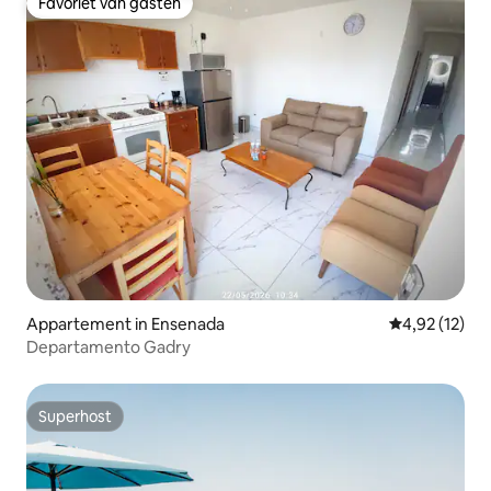
Favoriet van gasten
Favoriet van gasten
Appartement in Ensenada
Gemiddelde be
4,92 (12)
Departamento Gadry
Superhost
Superhost