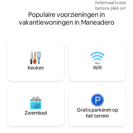
Belangrijk: We hebben nog 2 hutten die
helemaal tussenuit te zijn
gelijk zijn aan Tulum, VRAAG het ME
betere plek om va
Populaire voorzieningen in
en je adembeneme
omgeving te genieten! Door in di
vakantiewoningen in Maneadero
verblijven, zit je 
eindeloze parade v
voor je slaapkame
spatten tijdens het
weten niet hoe ze 
komen, maar ze zij
hebt gekozen om hi
The Couple's Retr
Keuken
Wifi
Gratis parkeren op
Zwembad
het terrein