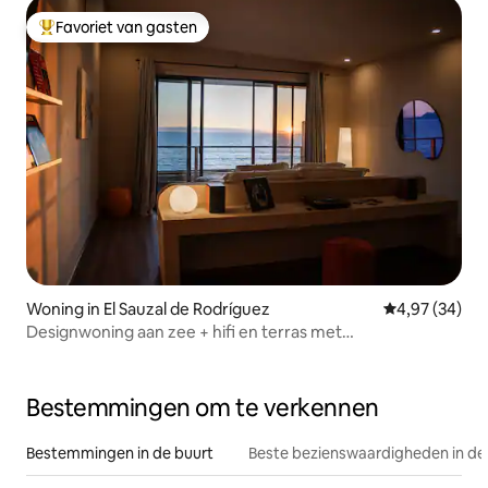
Favoriet van gasten
Topfavoriet van gasten
Woning in El Sauzal de Rodríguez
Gemiddelde be
4,97 (34)
Designwoning aan zee + hifi en terras met
zonsondergang / 3
Bestemmingen om te verkennen
Bestemmingen in de buurt
Beste bezienswaardigheden in de