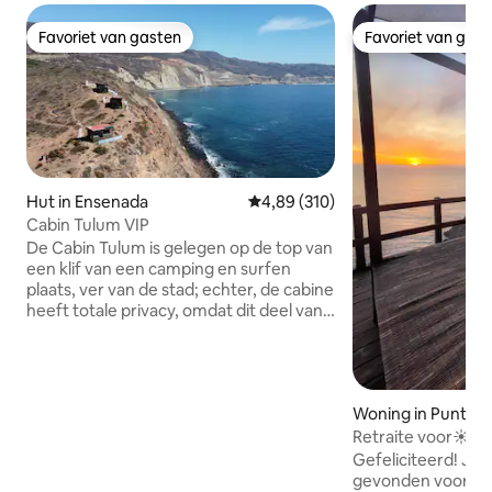
Favoriet van gasten
Favoriet van gas
Favoriet van gasten
Favoriet van gas
Hut in Ensenada
Gemiddelde beoordeling van 4,8
4,89 (310)
Cabin Tulum VIP
De Cabin Tulum is gelegen op de top van
een klif van een camping en surfen
plaats, ver van de stad; echter, de cabine
heeft totale privacy, omdat dit deel van
de klif zal alleen toegang hebben tot u
als een gast. De Tulum cabine heeft wat
nodig is om een onvergetelijke nacht
door te brengen met je partner, heeft
Woning in Punta B
een tuin met tafel en grill (maar heeft
geen keuken), weten en je zult er geen
Retraite voor☀
spijt van krijgen, het zal een
Perfect uitje voor 
Gefeliciteerd! Je 
onvergetelijke herinnering zijn.
gevonden voor ee