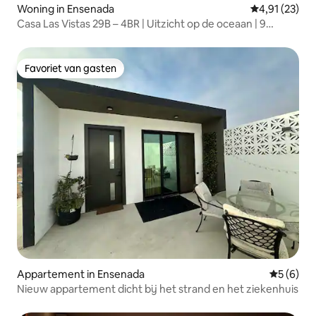
Woning in Ensenada
Gemiddelde be
4,91 (23)
Casa Las Vistas 29B – 4BR | Uitzicht op de oceaan | 9
slaapplaatsen
Favoriet van gasten
Favoriet van gasten
Appartement in Ensenada
Gemiddeld
5 (6)
Nieuw appartement dicht bij het strand en het ziekenhuis