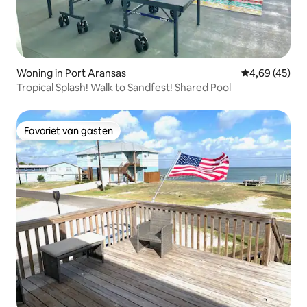
Woning in Port Aransas
Gemiddelde be
4,69 (45)
Tropical Splash! Walk to Sandfest! Shared Pool
Favoriet van gasten
Favoriet van gasten