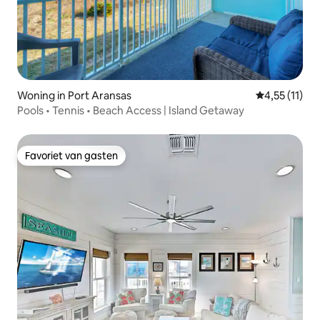
Woning in Port Aransas
Gemiddelde b
4,55 (11)
Pools • Tennis • Beach Access | Island Getaway
Favoriet van gasten
Favoriet van gasten