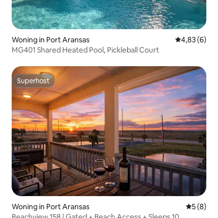
Woning in Port Aransas
Gemiddelde b
4,83 (6)
MG401 Shared Heated Pool, Pickleball Court
Superhost
Superhost
Woning in Port Aransas
Gemiddeld
5 (8)
Beachview 158 | Gated + Beach Access + Sleeps 10