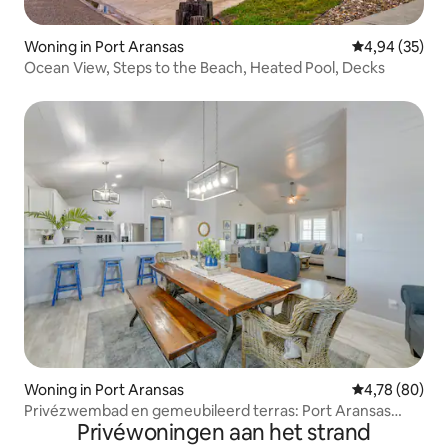
Woning in Port Aransas
Gemiddelde be
4,94 (35)
Ocean View, Steps to the Beach, Heated Pool, Decks
Woning in Port Aransas
Gemiddelde be
4,78 (80)
Privézwembad en gemeubileerd terras: Port Aransas
Privéwoningen aan het strand
Home!