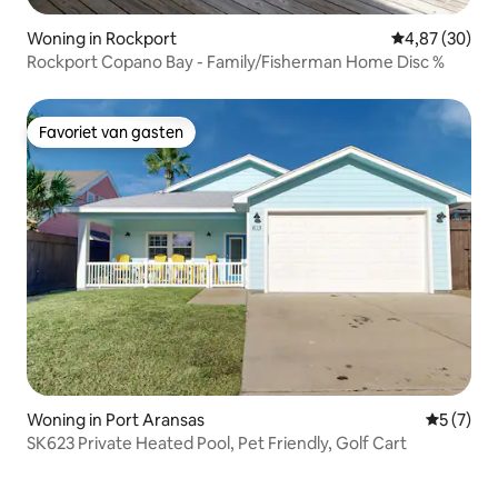
Woning in Rockport
Gemiddelde be
4,87 (30)
Rockport Copano Bay - Family/Fisherman Home Disc %
Favoriet van gasten
Favoriet van gasten
Woning in Port Aransas
Gemiddeld
5 (7)
SK623 Private Heated Pool, Pet Friendly, Golf Cart