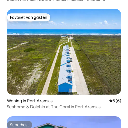
Favoriet van gasten
Favoriet van gasten
Woning in Port Aransas
Gemiddeld
5 (6)
Seahorse & Dolphin at The Coral in Port Aransas
Superhost
Superhost