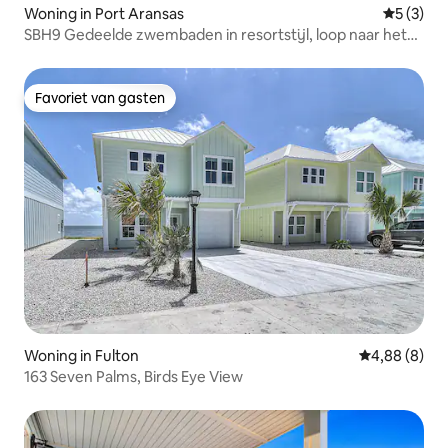
Woning in Port Aransas
Gemiddeld
5 (3)
SBH9 Gedeelde zwembaden in resortstijl, loop naar het
strand
Favoriet van gasten
Favoriet van gasten
Woning in Fulton
Gemiddelde b
4,88 (8)
163 Seven Palms, Birds Eye View