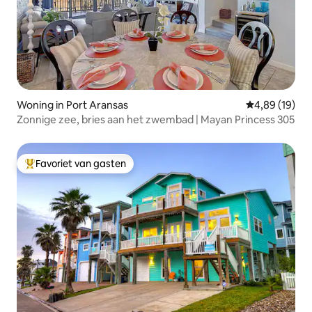
Woning in Port Aransas
Gemiddelde be
4,89 (19)
Zonnige zee, bries aan het zwembad | Mayan Princess 305
Favoriet van gasten
Topfavoriet van gasten