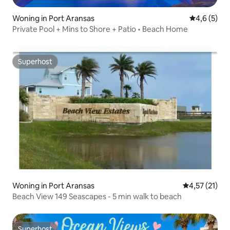
Woning in Port Aransas
Gemiddelde 
4,6 (5)
Private Pool + Mins to Shore + Patio • Beach Home
Superhost
Superhost
Woning in Port Aransas
Gemiddelde b
4,57 (21)
Beach View 149 Seascapes - 5 min walk to beach
Superhost