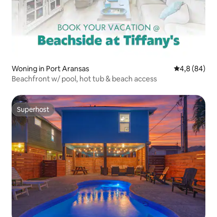
Woning in Port Aransas
Gemiddelde b
4,8 (84)
Beachfront w/ pool, hot tub & beach access
Superhost
Superhost