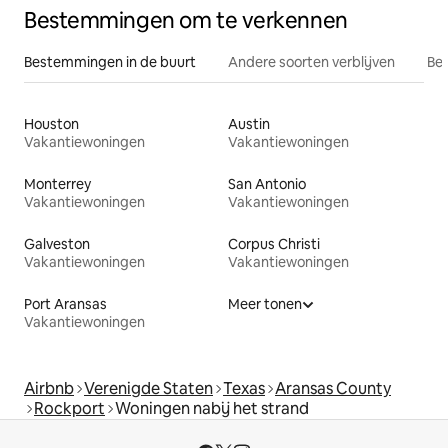
Bestemmingen om te verkennen
Bestemmingen in de buurt
Andere soorten verblijven
Bes
Houston
Austin
Vakantiewoningen
Vakantiewoningen
Monterrey
San Antonio
Vakantiewoningen
Vakantiewoningen
Galveston
Corpus Christi
Vakantiewoningen
Vakantiewoningen
Port Aransas
Meer tonen
Vakantiewoningen
Airbnb
Verenigde Staten
Texas
Aransas County
Rockport
Woningen nabij het strand