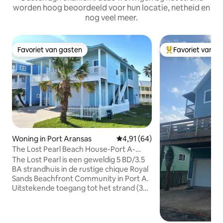
worden hoog beoordeeld voor hun locatie, netheid en
nog veel meer.
Favoriet van gasten
Favoriet van g
Favoriet van gasten
Topfavoriet van 
Woning in Port Aransas
Gemiddelde beoordeling van 4,
4,91 (64)
The Lost Pearl Beach House-Port A-
5B/3,5 Slaapplaatsen 14
The Lost Pearl is een geweldig 5 BD/3.5
BA strandhuis in de rustige chique Royal
Sands Beachfront Community in Port A.
Uitstekende toegang tot het strand (3
minuten lopen) via de
gemeenschappelijke promenade die
ook toegankelijk is voor golfkarretjes.