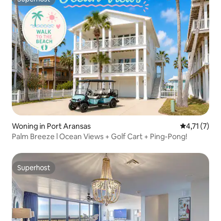
Superhost
Woning in Port Aransas
Gemiddelde 
4,71 (7)
Palm Breeze l Ocean Views + Golf Cart + Ping-Pong!
Superhost
Superhost