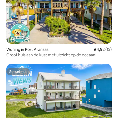
Woning in Port Aransas
Gemiddelde be
4,92 (12)
Groot huis aan de kust met uitzicht op de oceaan!
Huisdiervriendelijk!
Superhost
Superhost