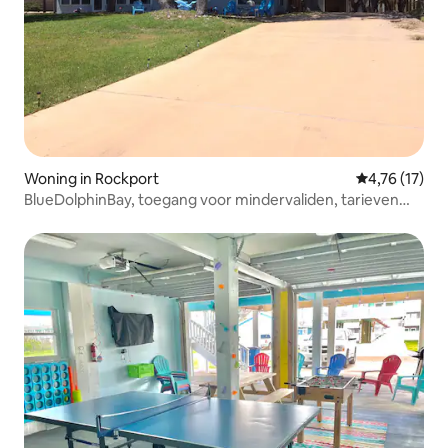
Woning in Rockport
Gemiddelde b
4,76 (17)
BlueDolphinBay, toegang voor mindervaliden, tarieven
incl. 9% belasting