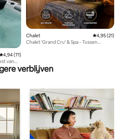
Chalet
Gemiddelde beoordeli
4,95 (21)
Chalet 'Grand Cru' & Spa - Tussen
ecensies
dekbed en bubbels
Gemiddelde beoordeling van 4,94 op 5, 71 recensies
4,94 (71)
gere verblijven