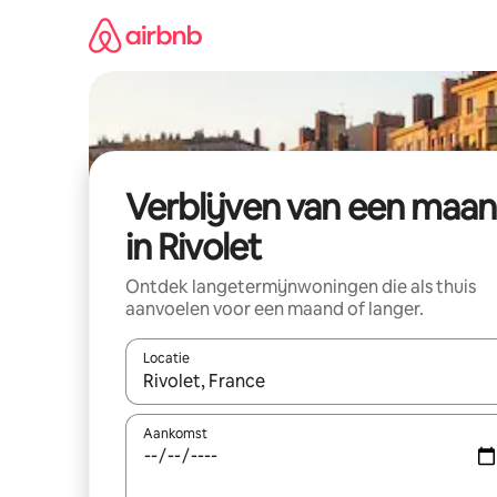
Ga
direct
naar
inhoud
Verblijven van een maa
in Rivolet
Ontdek langetermijnwoningen die als thuis
aanvoelen voor een maand of langer.
Locatie
Wanneer er resultaten beschikbaar zijn, maak je 
Aankomst