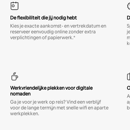
De flexibiliteit die jij nodig hebt
D
Kies je exacte aankomst- en vertrekdatum en
S
reserveer eenvoudig online zonder extra
j
verplichtingen of papierwerk.*
m
k
Werkvriendelijke plekken voor digitale
O
nomaden
A
Ga je voor je werk op reis? Vind een verblijf
a
voor de lange termijn met snelle wifi en aparte
b
werkplekken.