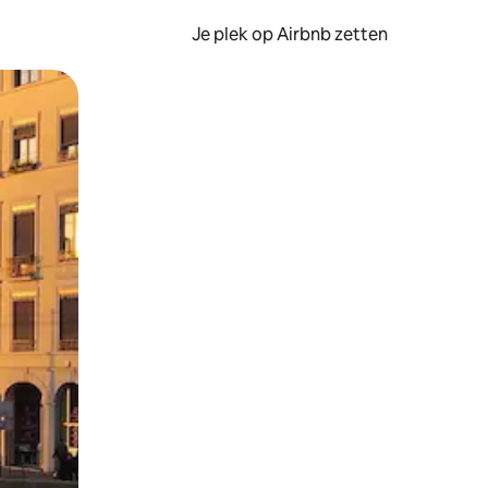
Je plek op Airbnb zetten
en of swipen.