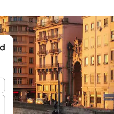
nd
een keuze met je de pijltjestoetsen omhoog en omlaag, óf door te tikk