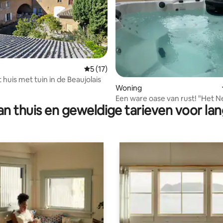
g van 4,91 op 5, 22 recensies
Gemiddelde beoordeling van 5 op 5, 17 r
5 (17)
huis met tuin in de Beaujolais
Woning
Een ware oase van rust! "Het Nest van
n thuis en geweldige tarieven voor lan
Aulesaje"