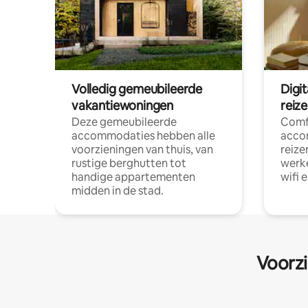
Volledig gemeubileerde
Digi
vakantiewoningen
reiz
Deze gemeubileerde
Comf
accommodaties hebben alle
acco
voorzieningen van thuis, van
reize
rustige berghutten tot
werke
handige appartementen
wifi 
midden in de stad.
Voorzi