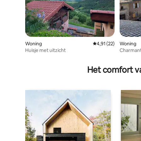
Woning
Gemiddelde beoordelin
4,91 (22)
Woning
Huisje met uitzicht
Charmant 
Het comfort va