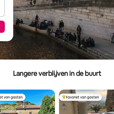
Langere verblijven in de buurt
iet van gasten
Favoriet van gasten
iet van gasten
Topfavoriet van gasten