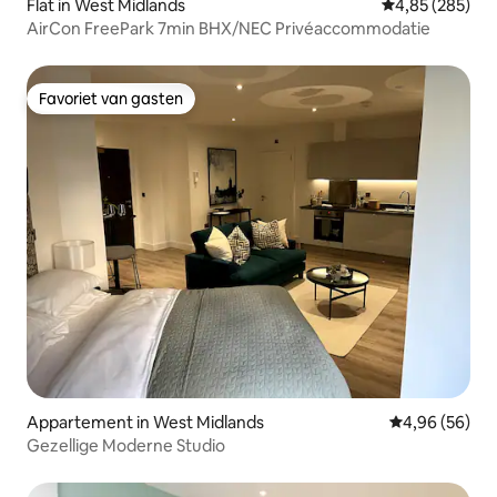
Flat in West Midlands
Gemiddelde beo
4,85 (285)
AirCon FreePark 7min BHX/NEC Privéaccommodatie
Favoriet van gasten
Favoriet van gasten
Appartement in West Midlands
Gemiddelde be
4,96 (56)
Gezellige Moderne Studio