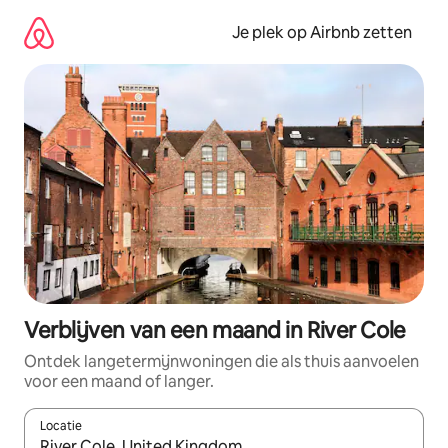
Ga
direct
Je plek op Airbnb zetten
naar
inhoud
Verblijven van een maand in River Cole
Ontdek langetermijnwoningen die als thuis aanvoelen
voor een maand of langer.
Locatie
Wanneer er resultaten beschikbaar zijn, maak je een keuze met 