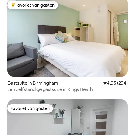
Favoriet van gasten
Topfavoriet van gasten
Gastsuite in Birmingham
Gemiddelde beo
4,95 (294)
Een zelfstandige gastsuite in Kings Heath
Favoriet van gasten
Favoriet van gasten