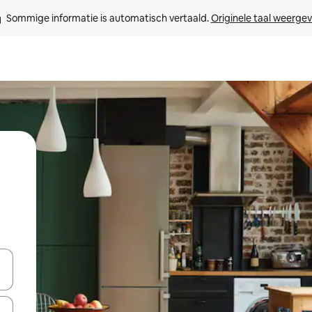
Sommige informatie is automatisch vertaald. 
Originele taal weerge
een keuze met je de pijltjestoetsen omhoog en omlaag, óf door te tikk