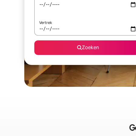
Vertrek
Zoeken
G