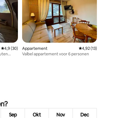
Gemiddelde beoordeling van 4,9 op 5, 30 recensies
4,9 (30)
Appartement
Gemiddelde beoordeli
4,92 (13)
uten
Valbel appartement voor 6 personen
ecensies
en?
Sep
Okt
Nov
Dec