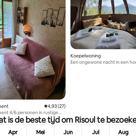
ng van 4,8 op 5, 44 recensies
Koepelwoning
Een ongewone nacht in een ho
koepelwoning
ment
Gemiddelde beoordeling van 4,93 op 5, 27 r
4,93 (27)
nt 4/6 personen in rustige
t is de beste tijd om Risoul te bezoek
e
Apr
Mei
Jun
Jul
Aug