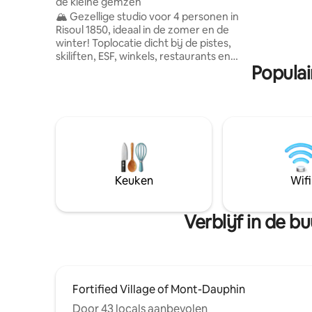
de kleine gemzen
gezin, be
🏔️ Gezellige studio voor 4 personen in
ongeveer 
Risoul 1850, ideaal in de zomer en de
inclusief
winter! Toplocatie dicht bij de pistes,
bed 140x
skiliften, ESF, winkels, restaurants en
en ruim is
Populai
startpunten van wandelpaden. 🛏️
Slaaphoek (2 stapelbedden) + 🛋️
tweepersoonsslaapbank 🍳 Uitgeruste
keuken (vaatwasser, magnetron,
koffiezetapparaten, raclette- en fondue-
sets, enz.) 📺 Tv 🌄 balkon met uitzicht 🎿
skikluisje 🚪 lift ❄️ Skiën, snowboarden,
sneeuwschoenwandelen ☀️ Wandelen,
mountainbiken, natuur Perfect voor
Keuken
Wifi
vakantie voor gezinnen of
vriendengroepen.
Verblijf in de 
Fortified Village of Mont-Dauphin
Door 43 locals aanbevolen