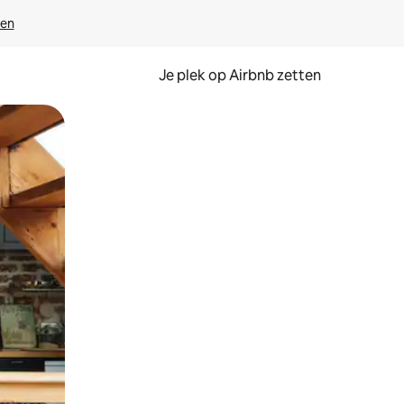
ven
Je plek op Airbnb zetten
en of swipen.