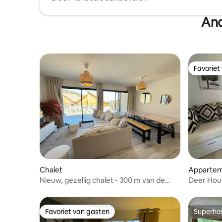
And
Favoriet
Favoriet
Chalet
Apparte
Nieuw, gezellig chalet - 300 m van de
Deer Hous
pistes - Risoul
Favoriet van gasten
Superho
Favoriet van gasten
Superho