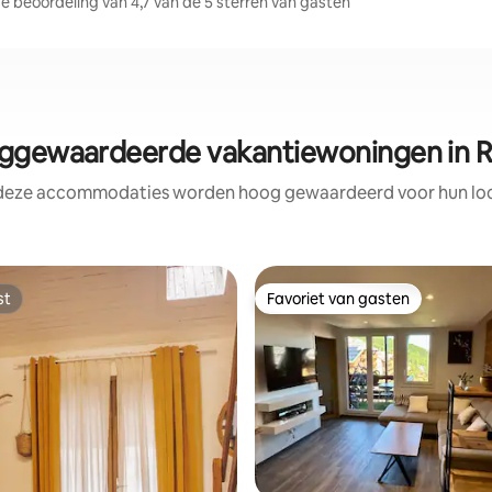
 beoordeling van 4,7 van de 5 sterren van gasten
gewaardeerde vakantiewoningen in R
 deze accommodaties worden hoog gewaardeerd voor hun loca
st
Favoriet van gasten
st
Favoriet van gasten