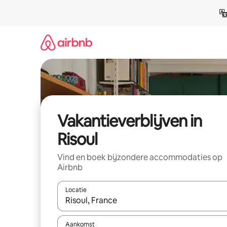
Ga
direct
naar
inhoud
Vakantieverblijven in
Risoul
Vind en boek bijzondere accommodaties op
Airbnb
Locatie
Wanneer er resultaten beschikbaar zijn, maak je 
Aankomst