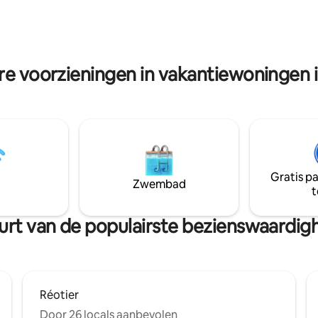
staat uit een slaapgedeelte van
15 m2 op de tussenverdieping,
 een stapelbed 90x200 en een
190, waardoor het aangenaam
.
re voorzieningen in vakantiewoningen i
Gratis p
Zwembad
t
buurt van de populairste bezienswaardig
Réotier
Door 26 locals aanbevolen