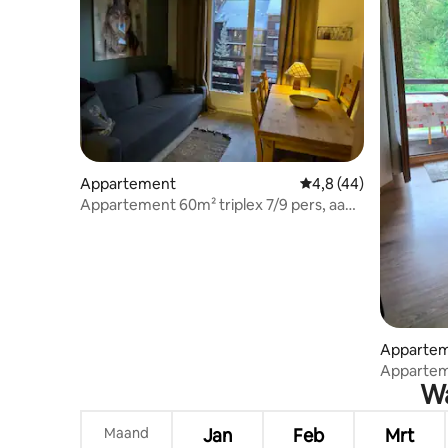
Appartement
Gemiddelde beoordeli
4,8 (44)
Appartement 60m² triplex 7/9 pers, aan
de voet van de pistes.
Apparte
Apparteme
Wa
residenti
Maand
Jan
Feb
Mrt