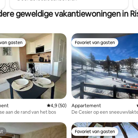
ere geweldige vakantiewoningen in Ri
 van gasten
Favoriet van gasten
 van gasten
Favoriet van gasten
ment
Gemiddelde beoordeling van 4,9 op 5, 50 r
4,9 (50)
Appartement
e aan de rand van het bos
De Cesier op een sneeuwvlakt
st
Favoriet van gasten
st
Favoriet van gasten