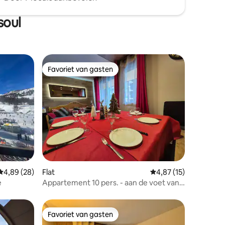
soul
Favoriet van gasten
Favoriet van gasten
ecensies
Gemiddelde beoordeling van 4,89 op 5, 28 recensies
4,89 (28)
Flat
Gemiddelde beoordeli
4,87 (15)
e
Appartement 10 pers. - aan de voet van
de pistes - 4 slaapkamers 2 badkamers
Favoriet van gasten
Favoriet van gasten