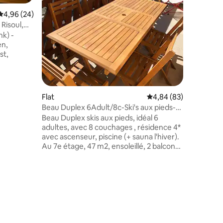
Woonkame
Gemiddelde beoordeling van 4,96 op 5, 24 recensies
4,96 (24)
pelletka
vaatwas
Risoul,
Badkamer
onen
k) -
Slaapkam
en,
Terras+B
st,
ette-app,
laapbank
Flat
Gemiddelde beoordelin
4,84 (83)
0x190, 1
Beau Duplex 6Adult/8c-Ski's aux pieds-
et
piscine-sauna
Beau Duplex skis aux pieds, idéal 6
 - Apart
ecensies
adultes, avec 8 couchages , résidence 4*
 ⚠
avec ascenseur, piscine (+ sauna l'hiver).
EGESTAAN
Au 7e étage, 47 m2, ensoleillé, 2 balcons
sud-ouest (table ext), 2 chambres: 2 lits
ddengoed
doubles + 1 lit simple, coin montagne (1 lit
op
simple), séjour avec canapé lit confort, 2
salles de bain, 2 wc (dont 1 séparé),
cuisine entièrement équipée, TV, Non
fumeur, Connexion Wifi, Animaux non
admis. Ménage possible /agence(120 €).
Linge non fourni ou à louer /