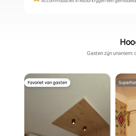
Accommodaties in Risoul krijgen een gemiddelde
Hoog
Gasten zijn unaniem:
Favoriet van gasten
Superho
Favoriet van gasten
Superho