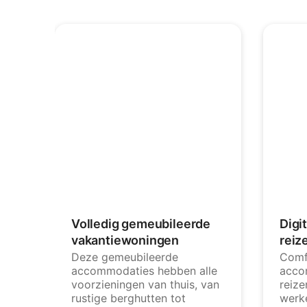
Volledig gemeubileerde
Digi
vakantiewoningen
reiz
Deze gemeubileerde
Comf
accommodaties hebben alle
acco
voorzieningen van thuis, van
reize
rustige berghutten tot
werk