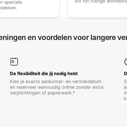
klif tot rustige woonbot
en speciale
plekken.
eningen en voordelen voor langere ver
De flexibiliteit die jij nodig hebt
D
Kies je exacte aankomst- en vertrekdatum
S
en reserveer eenvoudig online zonder extra
j
verplichtingen of papierwerk.*
m
k