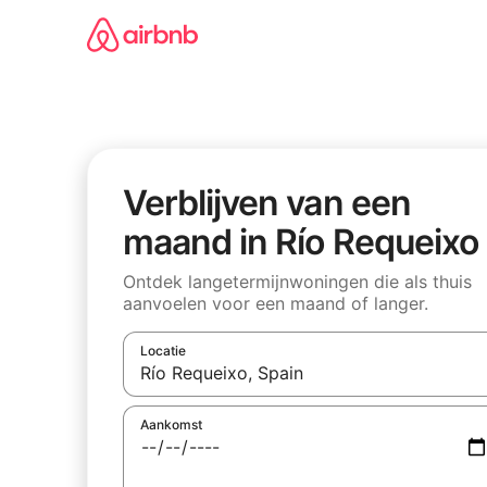
Ga
direct
naar
inhoud
Verblijven van een
maand in Río Requeixo
Ontdek langetermijnwoningen die als thuis
aanvoelen voor een maand of langer.
Locatie
Wanneer er resultaten beschikbaar zijn, maak je 
Aankomst