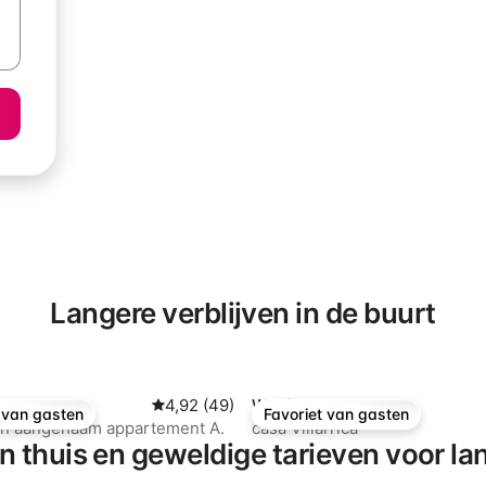
Langere verblijven in de buurt
ng van 4,89 op 5, 9 recensies
ment
Gemiddelde beoordeling van 4,92 op 5, 49
4,92 (49)
Woning
 van gasten
Favoriet van gasten
 van gasten
Favoriet van gasten
n aangenaam appartement A.
casa Villarrica
n thuis en geweldige tarieven voor lan