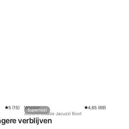
 recensies
Gemiddelde beoordeling van 5 op 5, 15 recensies
5 (15)
Woning
Gemiddelde beoordeli
4,65 (69)
Superhost
Superhost
Accommodatie Jacuzzi Boot
gere verblijven