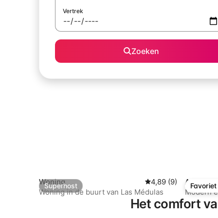
Vertrek
Zoeken
Woning
Gemiddelde beoordeli
4,89 (9)
Apparte
Superhost
Favoriet
Superhost
Favoriet
Woning in de buurt van Las Médulas
Modern e
Het comfort va