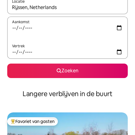
Locatie
Wanneer er resultaten beschikbaar zijn, maak je een keuze met 
Aankomst
Vertrek
Zoeken
Langere verblijven in de buurt
Favoriet van gasten
Topfavoriet van gasten