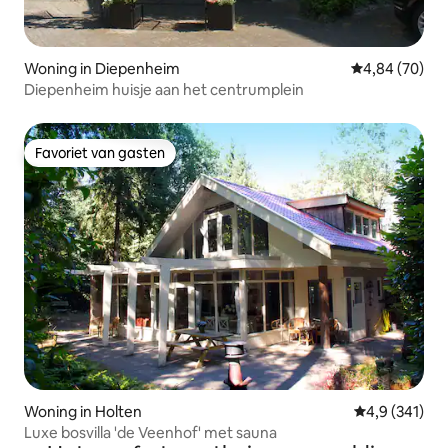
Woning in Diepenheim
Gemiddelde be
4,84 (70)
Diepenheim huisje aan het centrumplein
Favoriet van gasten
Favoriet van gasten
Woning in Holten
Gemiddelde be
4,9 (341)
Luxe bosvilla 'de Veenhof' met sauna