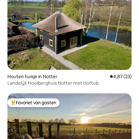
Houten huisje in Notter
Gemiddelde be
4,87 (23)
Landelijk Hooiberghuis Notter met Hottub
Favoriet van gasten
Topfavoriet van gasten