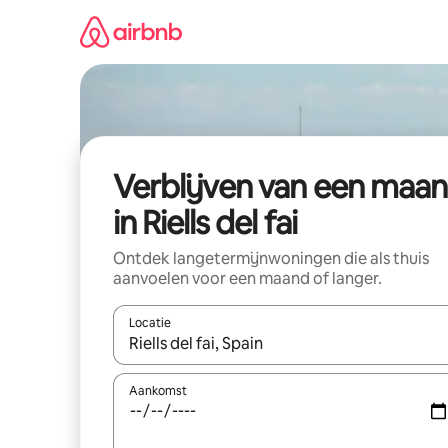
Ga
direct
naar
inhoud
Verblijven van een maa
in Riells del fai
Ontdek langetermijnwoningen die als thuis
aanvoelen voor een maand of langer.
Locatie
Wanneer er resultaten beschikbaar zijn, maak je 
Aankomst