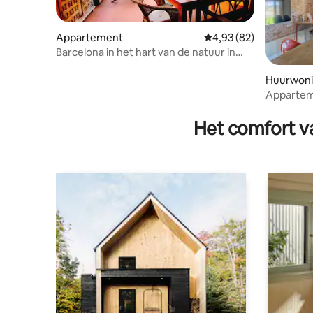
Appartement
Gemiddelde beoordelin
4,93 (82)
Barcelona in het hart van de natuur in
Safaja
Huurwon
Appartem
Barcelon
Het comfort va