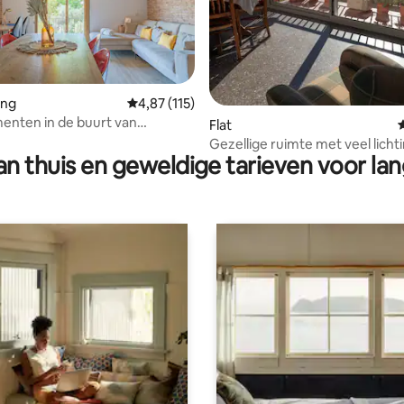
g van 4,93 op 5, 82 recensies
ing
Gemiddelde beoordeling van 4,87 op 5, 115 r
4,87 (115)
enten in de buurt van
Flat
a, charmant penthouse.
Gezellige ruimte met veel lichti
n thuis en geweldige tarieven voor lan