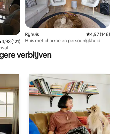
ecensies
Rijhuis
Gemiddelde beoordeling
4,97 (148)
Huis met charme en persoonlijkheid
Gemiddelde beoordeling van 4,93 op 5, 121 recensies
4,93 (121)
nval
gere verblijven