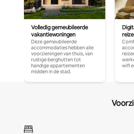
Volledig gemeubileerde
Digi
vakantiewoningen
reiz
Deze gemeubileerde
Comf
accommodaties hebben alle
acco
voorzieningen van thuis, van
reize
rustige berghutten tot
werke
handige appartementen
wifi 
midden in de stad.
Voorzi