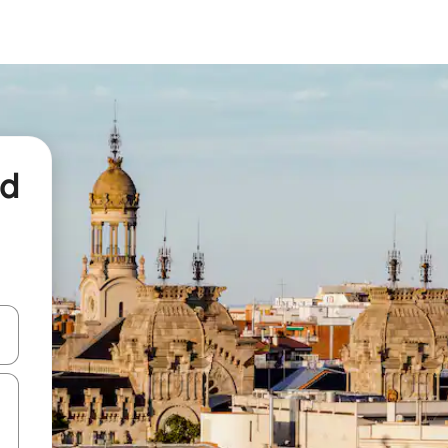
nd
een keuze met je de pijltjestoetsen omhoog en omlaag, óf door te tikk