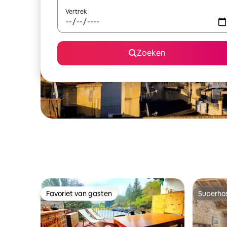
Vertrek
Zoeken
Favoriet van gasten
Superho
Favoriet van gasten
Superho