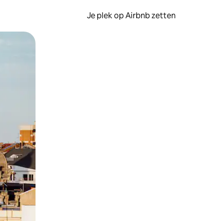
Je plek op Airbnb zetten
en of swipen.