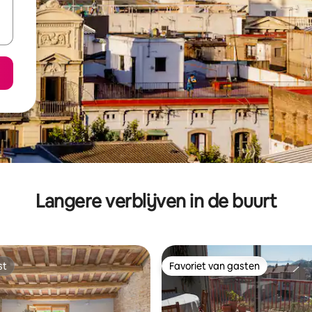
Langere verblijven in de buurt
st
Favoriet van gasten
st
Favoriet van gasten