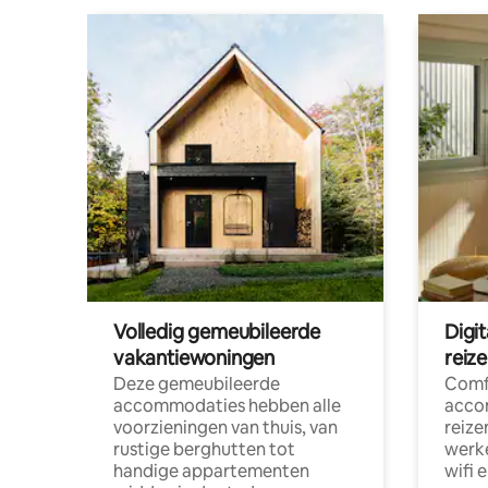
Volledig gemeubileerde
Digi
vakantiewoningen
reiz
Deze gemeubileerde
Comf
accommodaties hebben alle
acco
voorzieningen van thuis, van
reize
rustige berghutten tot
werke
handige appartementen
wifi 