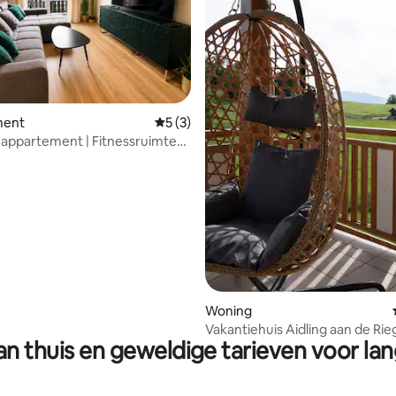
ment
Gemiddelde beoordeling van 5 op 5, 3 r
5 (3)
L-appartement | Fitnessruimte
n het huis
ng van 4,86 op 5, 7 recensies
Woning
Vakantiehuis Aidling aan de Ri
n thuis en geweldige tarieven voor lan