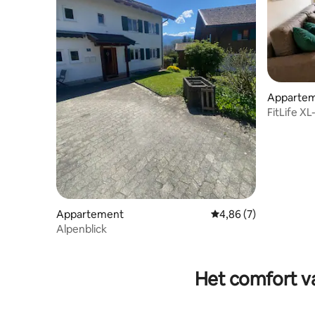
Apparte
FitLife X
en sauna i
Appartement
Gemiddelde beoordeli
4,86 (7)
Alpenblick
Het comfort va