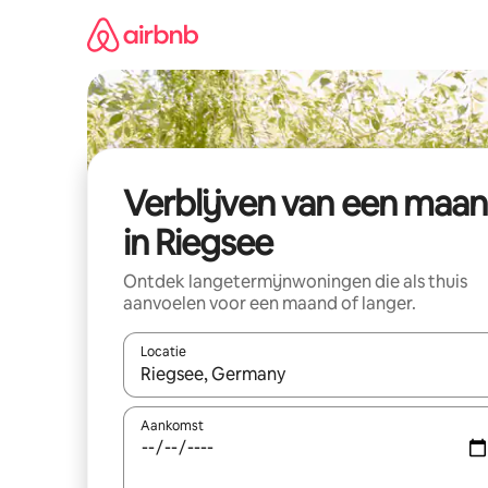
Ga
direct
naar
inhoud
Verblijven van een maa
in Riegsee
Ontdek langetermijnwoningen die als thuis
aanvoelen voor een maand of langer.
Locatie
Wanneer er resultaten beschikbaar zijn, maak je 
Aankomst