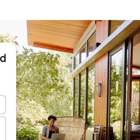
nd
een keuze met je de pijltjestoetsen omhoog en omlaag, óf door te tikk