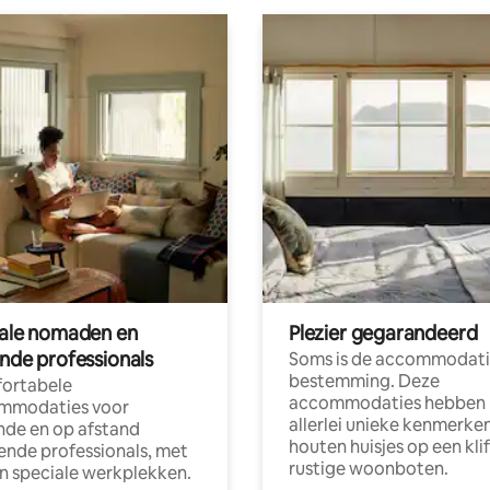
tale nomaden en
Plezier gegarandeerd
ende professionals
Soms is de accommodati
bestemming. Deze
ortabele
accommodaties hebben
mmodaties voor
allerlei unieke kenmerken
nde en op afstand
houten huisjes op een klif
nde professionals, met
rustige woonboten.
en speciale werkplekken.