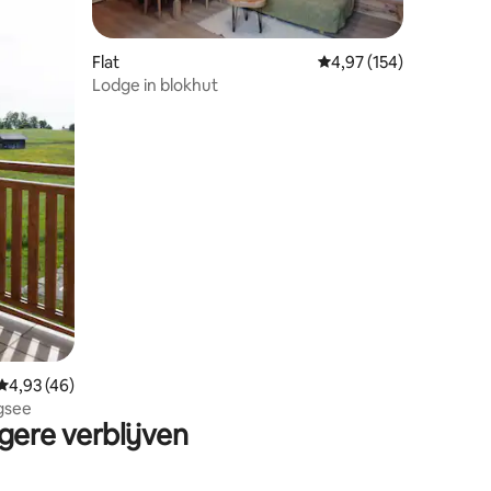
Flat
Gemiddelde beoordeling
4,97 (154)
Lodge in blokhut
ecensies
Gemiddelde beoordeling van 4,93 op 5, 46 recensies
4,93 (46)
egsee
gere verblijven