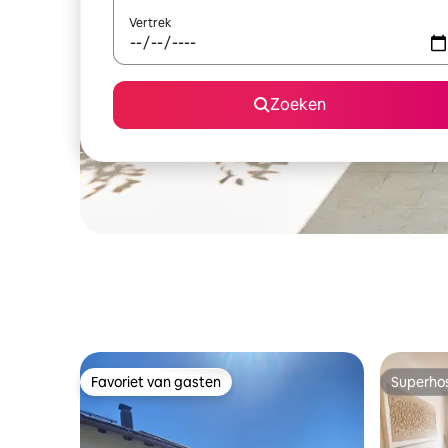
Vertrek
Zoeken
Favoriet van gasten
Superho
Favoriet van gasten
Superho