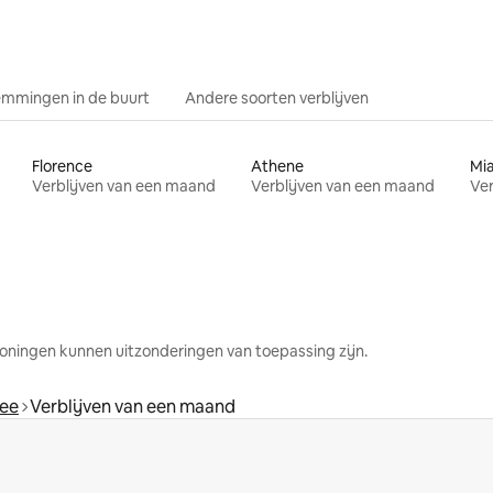
mmingen in de buurt
Andere soorten verblijven
Florence
Athene
Mi
Verblijven van een maand
Verblijven van een maand
Ver
oningen kunnen uitzonderingen van toepassing zijn.
see
Verblijven van een maand