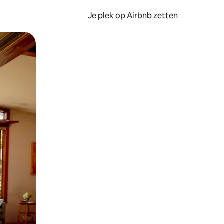
Je plek op Airbnb zetten
en of swipen.