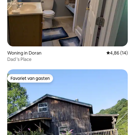
Woning in Doran
Gemiddelde be
4,86 (14)
Dad 's Place
Favoriet van gasten
Favoriet van gasten