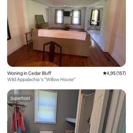
Woning in Cedar Bluff
Gemiddelde beo
4,95 (157)
Wild Appalachia 's "Willow House"
Superhost
Superhost