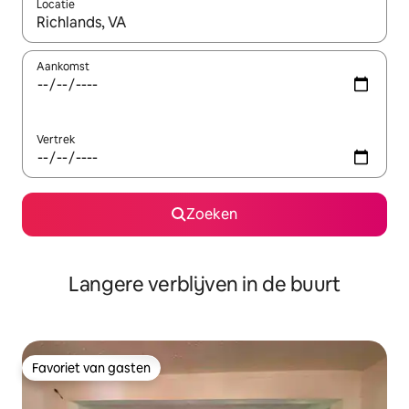
Locatie
Wanneer er resultaten beschikbaar zijn, maak je een keuze met 
Aankomst
Vertrek
Zoeken
Langere verblijven in de buurt
Favoriet van gasten
Favoriet van gasten