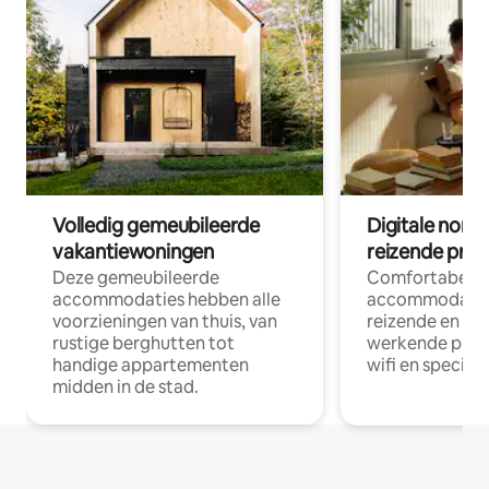
Volledig gemeubileerde
Digitale nom
vakantiewoningen
reizende prof
Deze gemeubileerde
Comfortabele
accommodaties hebben alle
accommodatie
voorzieningen van thuis, van
reizende en op
rustige berghutten tot
werkende profe
handige appartementen
wifi en special
midden in de stad.