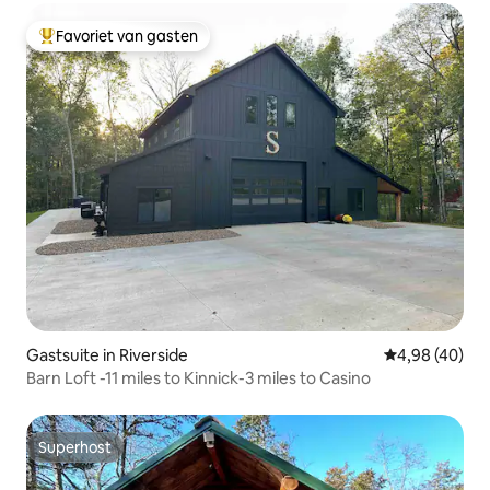
Favoriet van gasten
Topfavoriet van gasten
Gastsuite in Riverside
Gemiddelde be
4,98 (40)
Barn Loft -11 miles to Kinnick-3 miles to Casino
Superhost
Superhost