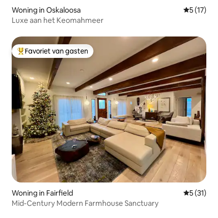
Woning in Oskaloosa
Gemiddeld
5 (17)
Luxe aan het Keomahmeer
Favoriet van gasten
Topfavoriet van gasten
Woning in Fairfield
Gemiddeld
5 (31)
Mid-Century Modern Farmhouse Sanctuary