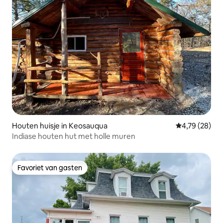
Houten huisje in Keosauqua
Gemiddelde be
4,79 (28)
Indiase houten hut met holle muren
Favoriet van gasten
Favoriet van gasten