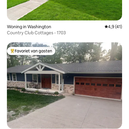
Woning in Washington
Gemiddelde 
4,9 (41)
Country Club Cottages - 1703
Favoriet van gasten
Topfavoriet van gasten