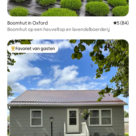
Boomhut in Oxford
Gemiddelde
5 (84)
Boomhut op een heuveltop en lavendelboerderij
Favoriet van gasten
Topfavoriet van gasten