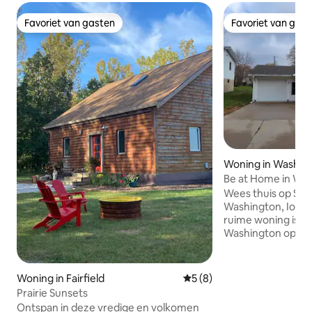
Favoriet van gasten
Favoriet van gas
Favoriet van gasten
Favoriet van gas
Woning in Washin
Be at Home in Was
Wees thuis op Sou
Washington, Iowa! Deze gezellige maa
ruime woning is ce
Washington op sl
afstand van winke
en koffie op het p
1,5 km van het Wa
Woning in Fairfield
Gemiddelde beoordeling va
5 (8)
Park en de trailhe
Prairie Sunsets
Ons huis biedt tw
Ontspan in deze vredige en volkomen