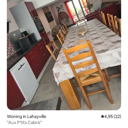
Woning in Lahayville
Gemiddelde be
4,95 (22)
"Aux P'tits Cabris"