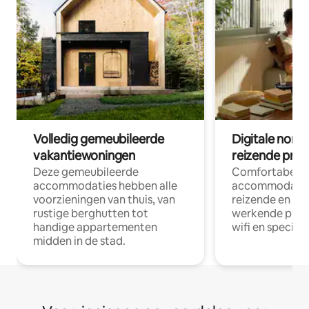
Volledig gemeubileerde
Digitale nom
vakantiewoningen
reizende prof
Deze gemeubileerde
Comfortabele
accommodaties hebben alle
accommodatie
voorzieningen van thuis, van
reizende en op
rustige berghutten tot
werkende profe
handige appartementen
wifi en special
midden in de stad.