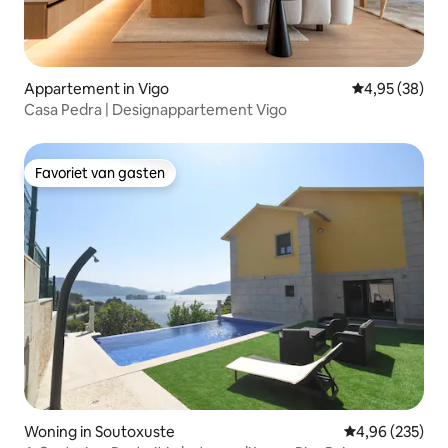
Appartement in Vigo
Gemiddelde be
4,95 (38)
Casa Pedra | Designappartement Vigo
Favoriet van gasten
Favoriet van gasten
Woning in Soutoxuste
Gemiddelde beo
4,96 (235)