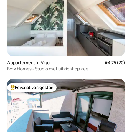
Appartement in Vigo
Gemiddelde be
4,75 (20)
Bow Homes - Studio met uitzicht op zee
Favoriet van gasten
Topfavoriet van gasten