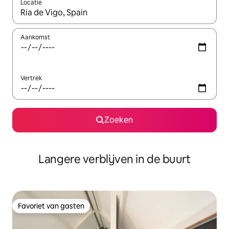
Locatie
Wanneer er resultaten beschikbaar zijn, maak je een keuze met 
Aankomst
Vertrek
Zoeken
Langere verblijven in de buurt
Favoriet van gasten
Favoriet van gasten