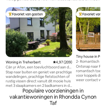
Favoriet van gasten
Favoriet van g
Topfavoriet van gasten
Topfavoriet van 
Tiny house in Ponts
2- Romantisch hou
Woning in Treherbert
Gemiddelde beoordeling van 4,9
4,97 (209)
/Buitenbadkuip on
Ontsnap naar Flora
Cân yr Afon, een toevluchtsoord aan de
romantisch toevlu
rivier
Stap naar buiten en geniet van prachtige
voor koppels die 
wandelingen, prachtige fietstochten of
weer contact will
rustig vissen direct vanuit dit mooie huis
het privébuitenba
met 3 slaapkamers en 2 badkamers in de
het rustige uitzich
Populaire voorzieningen in
prachtige Rhondda-vallei, zonder zelfs
een prachtig inger
maar in de auto te stappen. Bike Park
vakantiewoningen in Rhondda Cynon
en charme. Perfect voor romantische
Wales en de Brecon Beacons liggen ook
Taf
weekenden, speci
op slechts een klein eindje rijden,