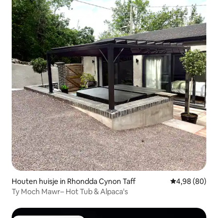
Houten huisje in Rhondda Cynon Taff
Gemiddelde be
4,98 (80)
Ty Moch Mawr– Hot Tub & Alpaca's