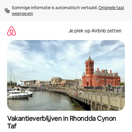
Ga
Sommige informatie is automatisch vertaald. 
Originele taal 
direct
weergeven
naar
inhoud
Je plek op Airbnb zetten
Vakantieverblijven in Rhondda Cynon
Taf