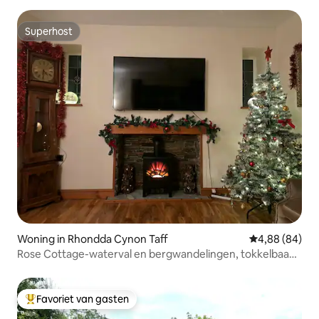
Superhost
Superhost
Woning in Rhondda Cynon Taff
Gemiddelde be
4,88 (84)
Rose Cottage-waterval en bergwandelingen, tokkelbaan,
fiets
Favoriet van gasten
Topfavoriet van gasten