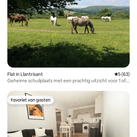
Flat in Llantrisant
Gemiddelde
5 (63)
Geheime schuilplaats met een prachtig uitzicht voor 1 of
twee personen
Favoriet van gasten
Favoriet van gasten