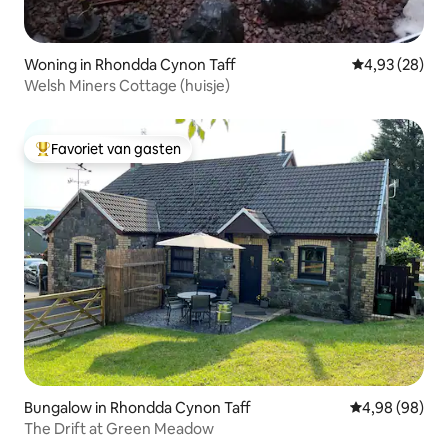
Woning in Rhondda Cynon Taff
Gemiddelde be
4,93 (28)
Welsh Miners Cottage (huisje)
Favoriet van gasten
Topfavoriet van gasten
Bungalow in Rhondda Cynon Taff
Gemiddelde be
4,98 (98)
The Drift at Green Meadow