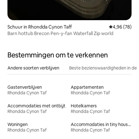
Schuur in Rhondda Cynon Taff
Gemiddelde be
4,96 (78)
Barn hottub Brecon Pen-y-fan Waterfall Zip world
Bestemmingen om te verkennen
Andere soorten verblijven
Beste bezienswaardigheden in de 
Gastenverblijven
Appartementen
Rhondda Cynon Taf
Rhondda Cynon Taf
Accommodaties met ontbijt
Hotelkamers
Rhondda Cynon Taf
Rhondda Cynon Taf
Woningen
Accommodaties in tiny houses
Rhondda Cynon Taf
Rhondda Cynon Taf