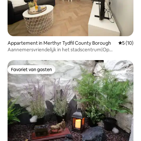
Appartement in Merthyr Tydfil County Borough
Gemiddelde
5 (10)
Aannemersvriendelijk in het stadscentrum|Op
loopafstand van trein en bus
Favoriet van gasten
Favoriet van gasten