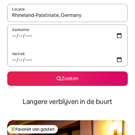
Locatie
Wanneer er resultaten beschikbaar zijn, maak je een keuze met 
Aankomst
Vertrek
Zoeken
Langere verblijven in de buurt
Favoriet van gasten
Topfavoriet van gasten