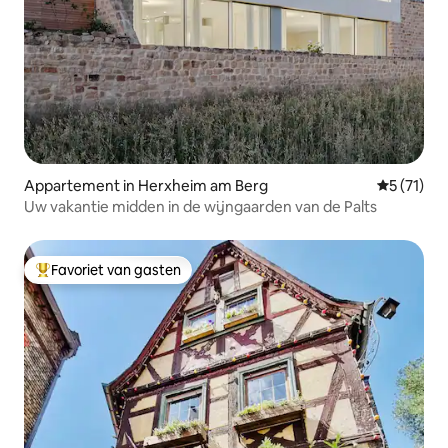
Appartement in Herxheim am Berg
Gemiddeld
5 (71)
Uw vakantie midden in de wijngaarden van de Palts
Favoriet van gasten
Topfavoriet van gasten