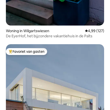
Woning in Wilgartswiesen
Gemiddelde beo
4,99 (127)
De EyerHof, het bijzondere vakantiehuis in de Palts
Favoriet van gasten
Topfavoriet van gasten