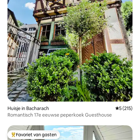
Huisje in Bacharach
Gemiddelde 
5 (215)
Romantisch 17e eeuwse peperkoek Guesthouse
Favoriet van gasten
Topfavoriet van gasten