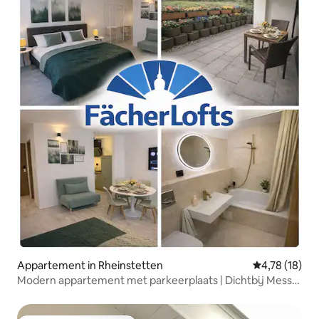
Appartement in Rheinstetten
Gemiddelde be
4,78 (18)
Modern appartement met parkeerplaats | Dichtbij Messe
KA