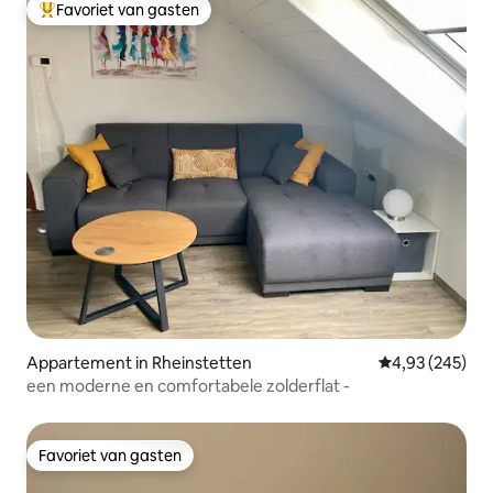
Favoriet van gasten
Topfavoriet van gasten
Appartement in Rheinstetten
Gemiddelde beo
4,93 (245)
een moderne en comfortabele zolderflat -
Favoriet van gasten
Favoriet van gasten