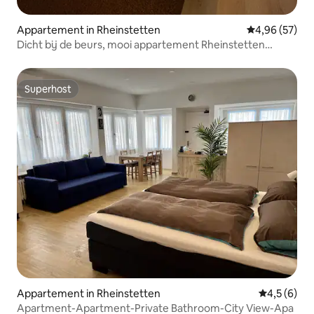
Appartement in Rheinstetten
Gemiddelde be
4,96 (57)
Dicht bij de beurs, mooi appartement Rheinstetten
Forchheim
Superhost
Superhost
Appartement in Rheinstetten
Gemiddelde 
4,5 (6)
Apartment-Apartment-Private Bathroom-City View-Apa