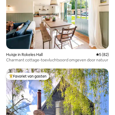
Huisje in Rokeles Hall
Gemiddelde
5 (82)
Charmant cottage-toevluchtsoord omgeven door natuur
Favoriet van gasten
Topfavoriet van gasten