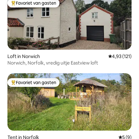
Favoriet van gasten
Topfavoriet van gasten
Loft in Norwich
Gemiddelde be
4,93 (121)
Norwich, Norfolk, vredig uitje Eastview loft
Favoriet van gasten
Topfavoriet van gasten
Tent in Norfolk
Gemiddeld
5 (9)