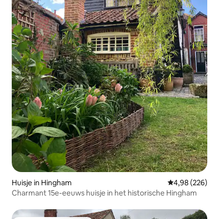
Huisje in Hingham
Gemiddelde beo
4,98 (226)
Charmant 15e-eeuws huisje in het historische Hingham