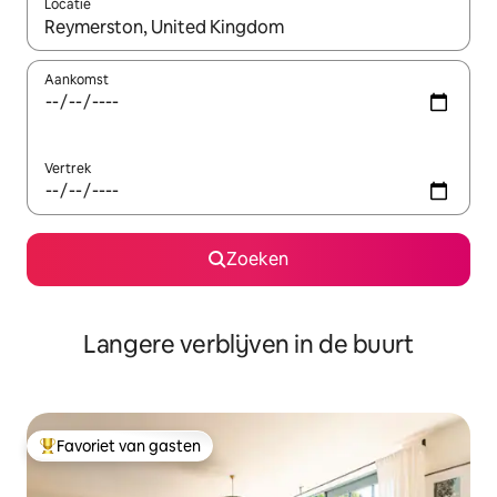
Locatie
Wanneer er resultaten beschikbaar zijn, maak je een keuze met 
Aankomst
Vertrek
Zoeken
Langere verblijven in de buurt
Favoriet van gasten
Topfavoriet van gasten