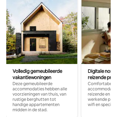
Volledig gemeubileerde
Digitale nom
vakantiewoningen
reizende prof
Deze gemeubileerde
Comfortabele
accommodaties hebben alle
accommodatie
voorzieningen van thuis, van
reizende en op
rustige berghutten tot
werkende profe
handige appartementen
wifi en special
midden in de stad.