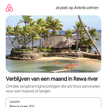
Ga
direct
Je plek op Airbnb zetten
naar
inhoud
Verblijven van een maand in Rewa river
Ontdek langetermijnwoningen die als thuis aanvoelen
voor een maand of langer.
Locatie
Wanneer er resultaten beschikbaar zijn, maak je een keuze met 