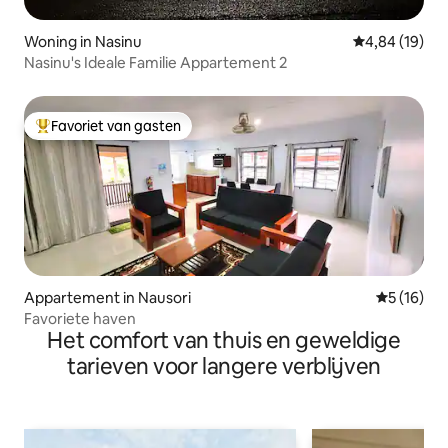
Woning in Nasinu
Gemiddelde be
4,84 (19)
Nasinu's Ideale Familie Appartement 2
Favoriet van gasten
Topfavoriet van gasten
Appartement in Nausori
Gemiddelde
5 (16)
Favoriete haven
Het comfort van thuis en geweldige
tarieven voor langere verblijven