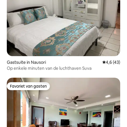
Gastsuite in Nausori
Gemiddelde b
4,6 (43)
Op enkele minuten van de luchthaven Suva
Favoriet van gasten
Favoriet van gasten