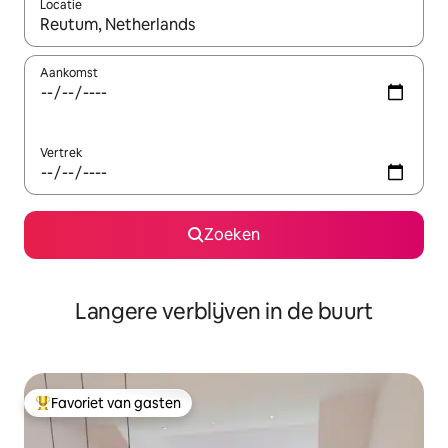
Locatie
Wanneer er resultaten beschikbaar zijn, maak je een keuze met 
Aankomst
Vertrek
Zoeken
Langere verblijven in de buurt
Favoriet van gasten
Topfavoriet van gasten