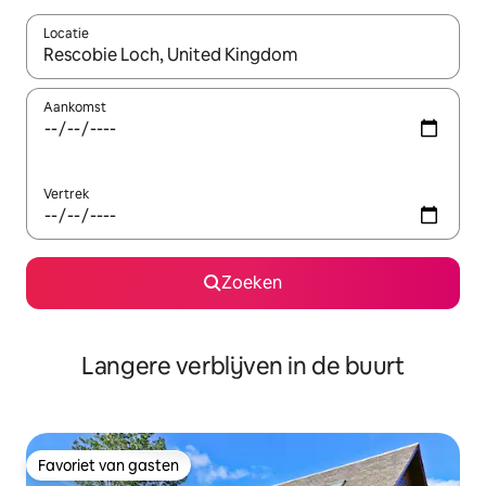
Locatie
Wanneer er resultaten beschikbaar zijn, maak je een keuze met 
Aankomst
Vertrek
Zoeken
Langere verblijven in de buurt
Favoriet van gasten
Favoriet van gasten