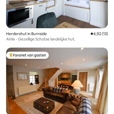
Herdershut in Burnside
Gemiddelde be
4,92 (13)
Airlie - Gezellige Schotse landelijke hut.
Favoriet van gasten
Topfavoriet van gasten