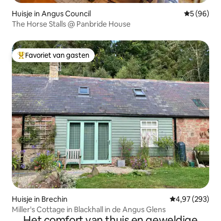
Huisje in Angus Council
Gemiddelde
5 (96)
The Horse Stalls @ Panbride House
Favoriet van gasten
Topfavoriet van gasten
Huisje in Brechin
Gemiddelde beo
4,97 (293)
Miller's Cottage in Blackhall in de Angus Glens
Het comfort van thuis en geweldige