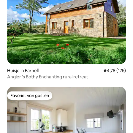
Huisje in Farnell
Gemiddelde beo
4,78 (175)
Angler 's Bothy Enchanting rural retreat
Favoriet van gasten
Favoriet van gasten