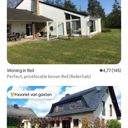
Woning in Reil
Gemiddelde beo
4,77 (145)
Perfect, privélocatie boven Reil (Reilerhals)
Favoriet van gasten
Topfavoriet van gasten