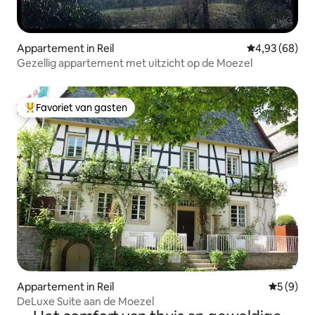
Appartement in Reil
Gemiddelde be
4,93 (68)
Gezellig appartement met uitzicht op de Moezel
Favoriet van gasten
Topfavoriet van gasten
Appartement in Reil
Gemiddeld
5 (9)
DeLuxe Suite aan de Moezel