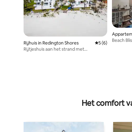
Appartem
hores
Beach Bli
Rijhuis in Redington Shores
Gemiddelde beoord
5 (6)
Rijtjeshuis aan het strand met
buitenzwembad
Het comfort va