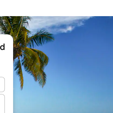
nd
een keuze met je de pijltjestoetsen omhoog en omlaag, óf door te tikk