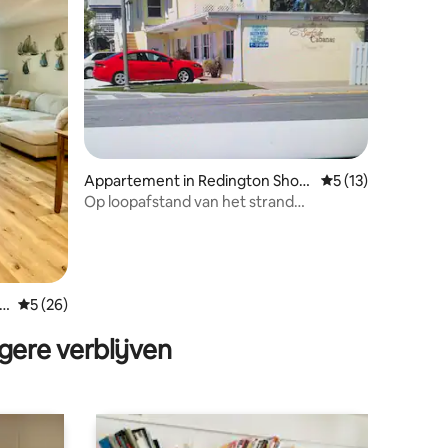
ecensies
Appartement in Redington Shor
Gemiddelde beoord
5 (13)
es
Op loopafstand van het strand
Huisdiervriendelijk
r
Gemiddelde beoordeling van 5 op 5, 26 recensies
5 (26)
gere verblijven