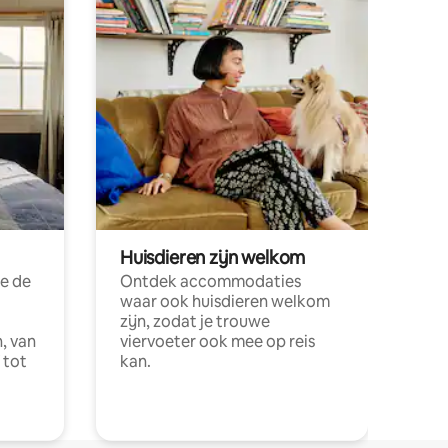
Huisdieren zijn welkom
e de
Ontdek accommodaties
waar ook huisdieren welkom
zijn, zodat je trouwe
, van
viervoeter ook mee op reis
 tot
kan.