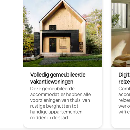
Volledig gemeubileerde
Digi
vakantiewoningen
reiz
Deze gemeubileerde
Comf
accommodaties hebben alle
acco
voorzieningen van thuis, van
reize
rustige berghutten tot
werke
handige appartementen
wifi 
midden in de stad.