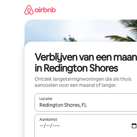
Ga
direct
naar
inhoud
Verblijven van een maa
in Redington Shores
Ontdek langetermijnwoningen die als thuis
aanvoelen voor een maand of langer.
Locatie
Wanneer er resultaten beschikbaar zijn, maak je 
Aankomst