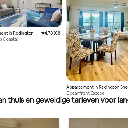
ent in Redington S
Gemiddelde beoordeling van 4,78 op 5, 68 r
4,78 (68)
ss Coastal
eling van 5 op 5, 6 recensies
Appartement in Redington Sho
es
Oceanfront Escape
n thuis en geweldige tarieven voor lan