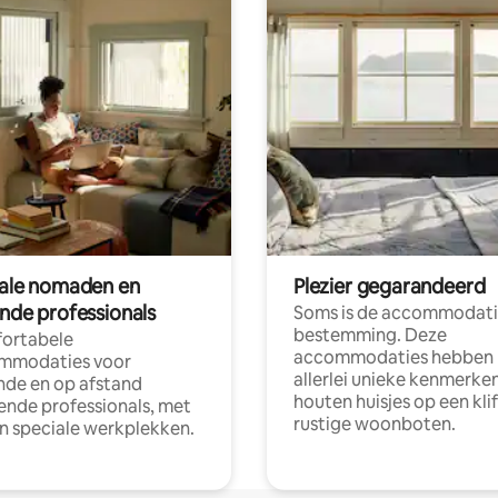
tale nomaden en
Plezier gegarandeerd
ende professionals
Soms is de accommodati
bestemming. Deze
ortabele
accommodaties hebben
mmodaties voor
allerlei unieke kenmerken
nde en op afstand
houten huisjes op een klif
nde professionals, met
rustige woonboten.
en speciale werkplekken.