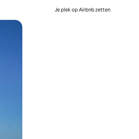
Je plek op Airbnb zetten
en of swipen.