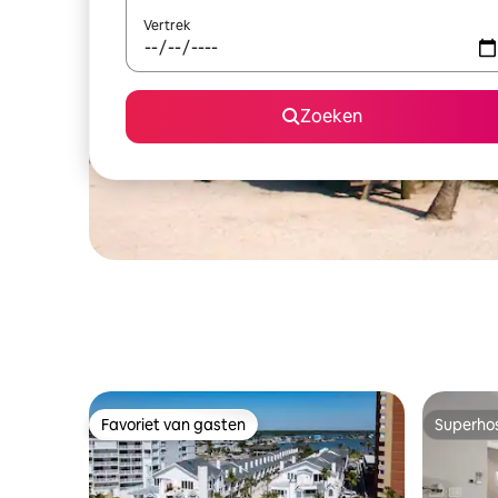
Vertrek
Zoeken
Favoriet van gasten
Superho
Favoriet van gasten
Superho