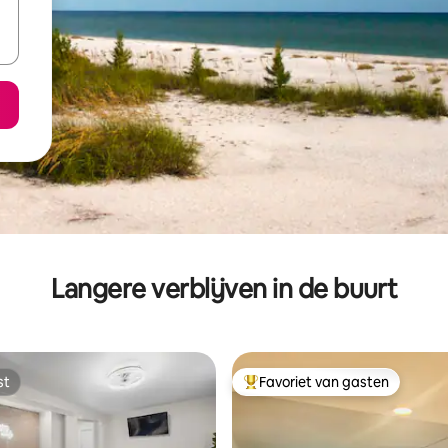
Langere verblijven in de buurt
st
Favoriet van gasten
st
Topfavoriet van gasten