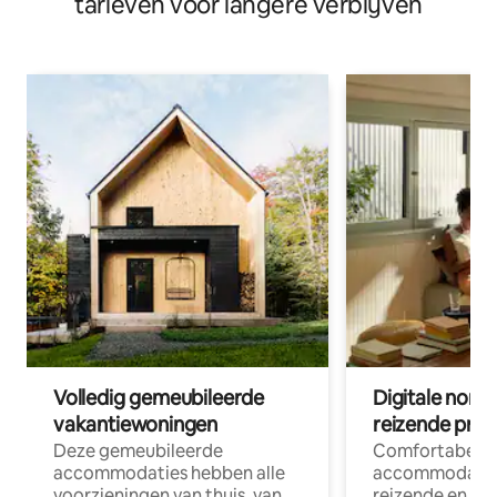
tarieven voor langere verblijven
Volledig gemeubileerde
Digitale nom
vakantiewoningen
reizende prof
Deze gemeubileerde
Comfortabele
accommodaties hebben alle
accommodatie
voorzieningen van thuis, van
reizende en op