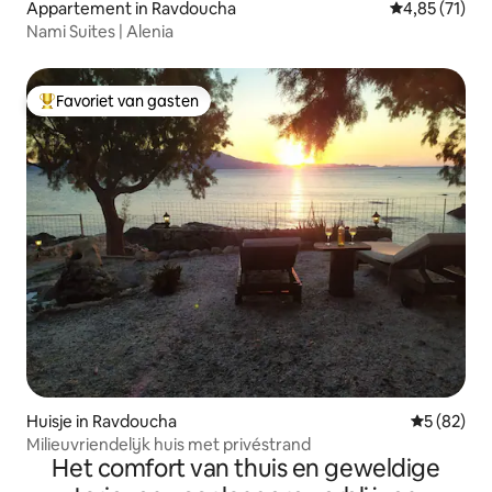
Appartement in Ravdoucha
Gemiddelde be
4,85 (71)
Nami Suites | Alenia
Favoriet van gasten
Topfavoriet van gasten
Huisje in Ravdoucha
Gemiddelde
5 (82)
Milieuvriendelijk huis met privéstrand
Het comfort van thuis en geweldige