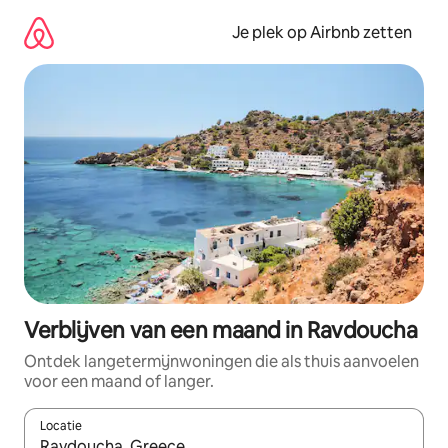
Ga
direct
Je plek op Airbnb zetten
naar
inhoud
Verblijven van een maand in Ravdoucha
Ontdek langetermijnwoningen die als thuis aanvoelen
voor een maand of langer.
Locatie
Wanneer er resultaten beschikbaar zijn, maak je een keuze met 